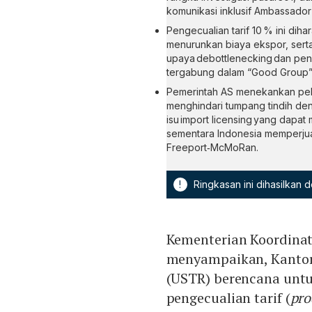
komunikasi inklusif Ambassador 
Pengecualian tarif 10 % ini diha
menurunkan biaya ekspor, sert
upaya debottlenecking dan pene
tergabung dalam “Good Group” 
Pemerintah AS menekankan pelak
menghindari tumpang tindih den
isu import licensing yang dapa
sementara Indonesia memperjua
Freeport‑McMoRan.
!
Ringkasan ini dihasilkan
Kementerian Koordina
menyampaikan, Kantor
(USTR) berencana unt
pengecualian tarif (
pro