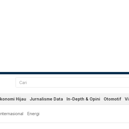
konomi Hijau
Jurnalisme Data
In-Depth & Opini
Otomotif
V
Internasional
Energi