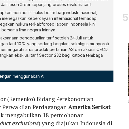
Jamieson Greer sepanjang proses evaluasi tarif.
rapkan menjadi stimulus besar bagi industri nasional,
a menegaskan kepercayaan internasional terhadap
gakan hukum terkait forced labour; Indonesia kini
bersama lima negara lainnya.
sanaan pengecualian tarif setelah 24 Juli untuk
gan tarif 10 % yang sedang berjalan, sekaligus menyoroti
t memengaruhi arus produk pertanian AS dan aksesi OECD,
ngkan eksklusi tarif Section 232 bagi katoda tembaga
 dengan menggunakan AI
tor (Kemenko) Bidang Perekonomian
 Perwakilan Perdagangan
Amerika Serikat
uk mengabulkan 18 permohonan
duct exclusions
) yang diajukan Indonesia di