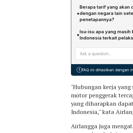
USTR berencana mengabul
Berapa tarif yang akan
diajukan Indonesia dalam 
•
dengan negara lain sete
Keputusan ini diharapkan 
penetapannya?
menurunkan biaya ekspor,
Indonesia ditetapkan menda
Indonesia di pasar domest
Isu-isu apa yang masih
•
bersama lima negara lain 
Indonesia terkait pelak
Sementara 54 negara lainny
Beberapa isu belum terseles
mencerminkan pengakuan 
sistem perizinan yang mem
hukum ketenagakerjaan se
sapi, daging babi, jagung,
domestik agar tidak mengh
!
FAQ ini dihasilkan dengan
masih memperjuangkan ak
agar dikecualikan dari tari
"Hubungan kerja yang 
motor penggerak terca
yang diharapkan dapa
Indonesia," kata Airla
Airlangga juga mengatak