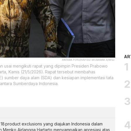
AR
ANTARA FOTO/HAFIDZ MUBARAK A/WSJ.
n usai mengikuti rapat yang dipimpin Presiden Prabowo
arta, Kamis (21/5/2026). Rapat tersebut membahas
E) sumber daya alam (SDA) dan kesiapan implementasi tata
nantara Sumberdaya Indonesia.
 product exclusions yang diajukan Indonesia dalam
dan Menko Airlangga Hartarto menyampaikan apresiasi atas