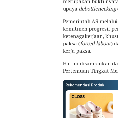
merupakan bukti nyata
upaya
debottlenecking
Pemerintah AS melalui
komitmen progresif p
ketenagakerjaan, khus
paksa (
forced labour
) 
kerja paksa.
Hal ini disampaikan da
Pertemuan Tingkat Men
Rekomendasi Produk