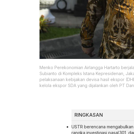
Menko Perekonomian Airlangga Hartarto berjala
Subianto di Kompleks Istana Kepresidenan, Jak
pelaksanaan kebijakan devisa hasil ekspor (DH
kelola ekspor SDA yang dijalankan oleh PT Da
RINGKASAN
USTR berencana mengabulkan 18
rangka investigasi pasal 301, 