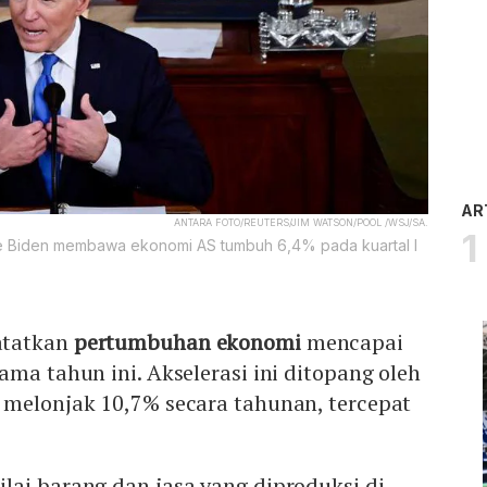
AR
ANTARA FOTO/REUTERS/JIM WATSON/POOL /WSJ/SA.
 Joe Biden membawa ekonomi AS tumbuh 6,4% pada kuartal I
tatkan
pertumbuhan ekonomi
mencapai
ama tahun ini. Akselerasi ini ditopang oleh
 melonjak 10,7% secara tahunan, tercepat
nilai barang dan jasa yang diproduksi di