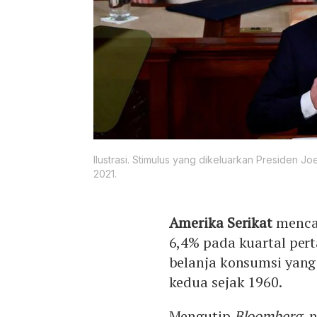
Ilustrasi. Stimulus yang dikeluarkan Presiden
2021.
Amerika Serikat
menca
6,4% pada kuartal pert
belanja konsumsi yang
kedua sejak 1960.
Mengutip
Bloomberg
, 