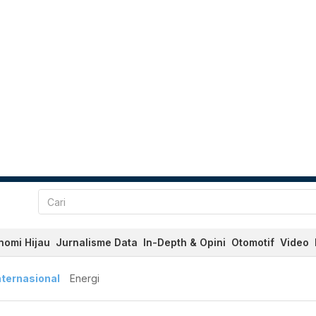
nomi Hijau
Jurnalisme Data
In-Depth & Opini
Otomotif
Video
nternasional
Energi