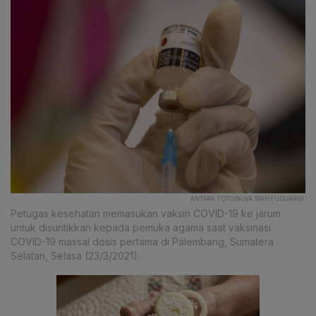
ANTARA FOTO/NOVA WAHYUDI/AWW.
Petugas kesehatan memasukan vaksin COVID-19 ke jarum
untuk disuntikkan kepada pemuka agama saat vaksinasi
COVID-19 massal dosis pertama di Palembang, Sumatera
Selatan, Selasa (23/3/2021).