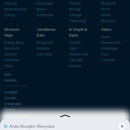
Industri
Keuangan
Fintech
Ekonomi
Internasional
Bursa
Startup
Profil
Energi
Korporasi
Gadget
Istilah
Teknologi
Ekonomi
Ekonomi
Jurnalisme
In-Depth &
Video
Hijau
Data
Opini
News
Energi Baru
Infografik
Telaah
Wawancara
Ekonomi
Analisis
Opini
Katalogue
Sirkular
Cek Data
Wawancara
Foto
Investasi
Laporan
Podcast
Hijau
Khusus
Info
Indeks
Insight
Center
Databoks
Event
KatadataOto