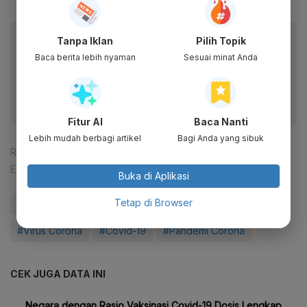
Baca artikel ini lewat aplikasi mobile.
Tanpa Iklan
Pilih Topik
Baca berita lebih nyaman
Sesuai minat Anda
Dapatkan pengalaman membaca lebih nyaman dan nikmati
fitur menarik lainnya lewat aplikasi mobile Katadata.
Fitur AI
Baca Nanti
Lebih mudah berbagi artikel
Bagi Anda yang sibuk
Reporter:
Cahya Puteri Abdi Rabbi
Editor:
Desy Setyowati
Buka di Aplikasi
Tetap di Browser
#Vaksin Virus Corona
#Sinopharm
#WHO
#Virus Corona
#Covid-19
#Pandemi Corona
CEK JUGA DATA INI