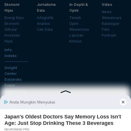
Ekonomi
Jurnalisme
In-Depth &
Video
Hijau
Data
Opini
News
Energi Baru
Infografik
Telaah
Wawancara
Ekonomi
Analisis
Opini
Katalogue
Sirkular
Cek Data
Wawancara
Foto
Investasi
Laporan
Podcast
Hijau
Khusus
Info
Indeks
Insight
Center
Databoks
Event
KatadataOto
Langganan Newsletter
Email
Daftar