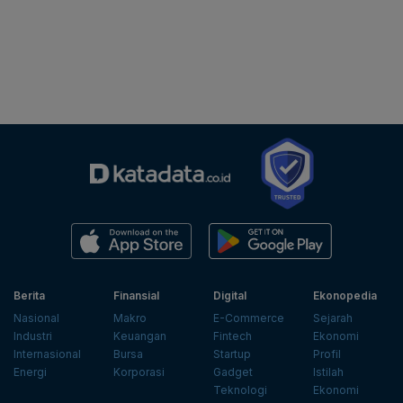
Berita
Finansial
Digital
Ekonopedia
Nasional
Makro
E-Commerce
Sejarah
Industri
Keuangan
Fintech
Ekonomi
Internasional
Bursa
Startup
Profil
Energi
Korporasi
Gadget
Istilah
Teknologi
Ekonomi