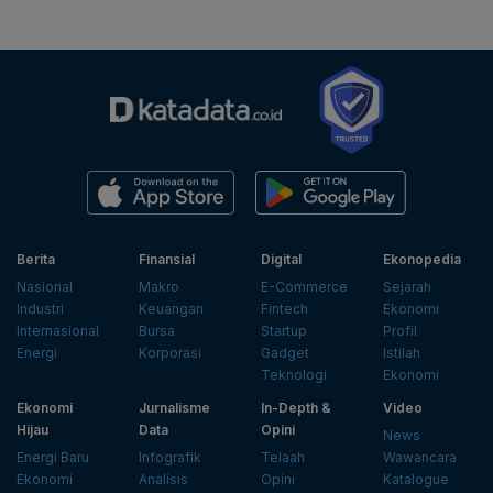
Berita
Finansial
Digital
Ekonopedia
Nasional
Makro
E-Commerce
Sejarah
Industri
Keuangan
Fintech
Ekonomi
Internasional
Bursa
Startup
Profil
Energi
Korporasi
Gadget
Istilah
Teknologi
Ekonomi
Ekonomi
Jurnalisme
In-Depth &
Video
Hijau
Data
Opini
News
Energi Baru
Infografik
Telaah
Wawancara
Ekonomi
Analisis
Opini
Katalogue