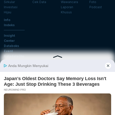
Sirkular
Cek Data
Wawancara
Foto
Investasi
Laporan
Podcast
Hijau
Khusus
Info
Indeks
Insight
Center
Databoks
Event
KatadataOto
Langganan Newsletter
Email
Daftar
Ikuti Kami
Tentang Katadata
Advertising
Karier
Pedoman Media Siber