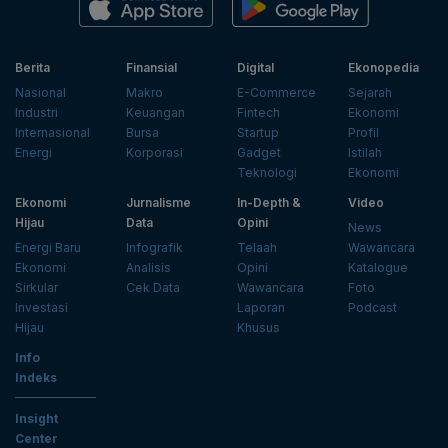
Berita
Finansial
Digital
Ekonopedia
Nasional
Makro
E-Commerce
Sejarah
Industri
Keuangan
Fintech
Ekonomi
Internasional
Bursa
Startup
Profil
Energi
Korporasi
Gadget
Istilah
Teknologi
Ekonomi
Ekonomi
Jurnalisme
In-Depth &
Video
Hijau
Data
Opini
News
Energi Baru
Infografik
Telaah
Wawancara
Ekonomi
Analisis
Opini
Katalogue
Sirkular
Cek Data
Wawancara
Foto
Investasi
Laporan
Podcast
Hijau
Khusus
Info
Indeks
Insight
Center