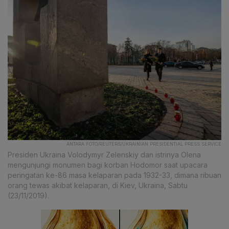
ANTARA FOTO/REUTERS/UKRAINIAN PRESIDENTIAL PRESS SERVICE
Presiden Ukraina Volodymyr Zelenskiy dan istrinya Olena
mengunjungi monumen bagi korban Hodomor saat upacara
peringatan ke-86 masa kelaparan pada 1932-33, dimana ribuan
orang tewas akibat kelaparan, di Kiev, Ukraina, Sabtu
(23/11/2019).