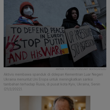
ANTARA FOTO/REUTERS/UMIT BEKTAS/WSJ/DJ
Aktivis membawa spanduk di ddepan Kementrian Luar Negeri
Ukraina menuntut Uni Eropa untuk meningkatkan sanksi
tambahan terhadap Rusia, di pusat kota Kyiv, Ukraina, Senin
(21/2/2022).