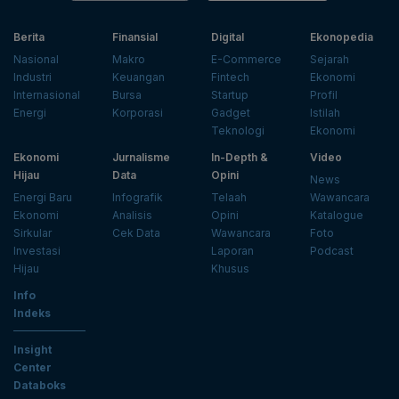
Berita
Finansial
Digital
Ekonopedia
Nasional
Makro
E-Commerce
Sejarah
Industri
Keuangan
Fintech
Ekonomi
Internasional
Bursa
Startup
Profil
Energi
Korporasi
Gadget
Istilah
Teknologi
Ekonomi
Ekonomi
Jurnalisme
In-Depth &
Video
Hijau
Data
Opini
News
Energi Baru
Infografik
Telaah
Wawancara
Ekonomi
Analisis
Opini
Katalogue
Sirkular
Cek Data
Wawancara
Foto
Investasi
Laporan
Podcast
Hijau
Khusus
Info
Indeks
Insight
Center
Databoks