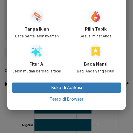
Baca artikel ini lewat aplikasi mobile.
Dapatkan pengalaman membaca lebih nyaman dan nikmati
fitur menarik lainnya lewat aplikasi mobile Katadata.
Tanpa Iklan
Pilih Topik
Baca berita lebih nyaman
Sesuai minat Anda
#rusia
#Amerika Serikat
#Eropa
Fitur AI
Baca Nanti
CEK JUGA DATA INI
Lebih mudah berbagi artikel
Bagi Anda yang sibuk
Buka di Aplikasi
Tetap di Browser