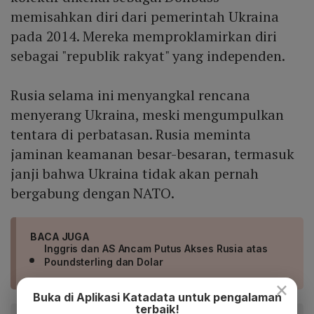
memisahkan diri dari pemerintah Ukraina
pada 2014. Mereka memproklamirkan diri
sebagai "republik rakyat" yang independen.
Rusia selama ini menyangkal rencana
menyerang Ukraina, meski mengumpulkan
tentara di perbatasan. Rusia meminta
jaminan keamanan besar-besaran, termasuk
janji bahwa Ukraina tidak akan pernah
bergabung dengan NATO.
BACA JUGA
Inggris dan AS Ancam Putus Akses Rusia atas
Poundsterling dan Dolar
×
Buka di Aplikasi Katadata untuk pengalaman
terbaik!