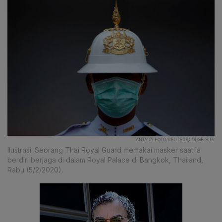
ANTARA FOTO/REUTERS/JORGE SILV
Ilustrasi. Seorang Thai Royal Guard memakai masker saat ia
berdiri berjaga di dalam Royal Palace di Bangkok, Thailand,
Rabu (5/2/2020).