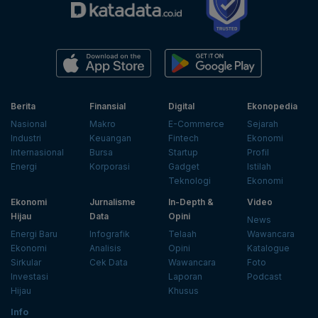
Berita
Finansial
Digital
Ekonopedia
Nasional
Makro
E-Commerce
Sejarah
Industri
Keuangan
Fintech
Ekonomi
Internasional
Bursa
Startup
Profil
Energi
Korporasi
Gadget
Istilah
Teknologi
Ekonomi
Ekonomi
Jurnalisme
In-Depth &
Video
Hijau
Data
Opini
News
Energi Baru
Infografik
Telaah
Wawancara
Ekonomi
Analisis
Opini
Katalogue
Sirkular
Cek Data
Wawancara
Foto
Investasi
Laporan
Podcast
Hijau
Khusus
Info