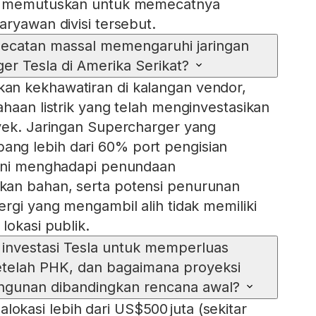
sk memutuskan untuk memecatnya
aryawan divisi tersebut.
catan massal memengaruhi jaringan
er Tesla di Amerika Serikat?
n kekhawatiran di kalangan vendor,
ahaan listrik yang telah menginvestasikan
yek. Jaringan Supercharger yang
g lebih dari 60% port pengisian
kini menghadapi penundaan
an bahan, serta potensi penurunan
ergi yang mengambil alih tidak memiliki
lokasi publik.
investasi Tesla untuk memperluas
telah PHK, dan bagaimana proyeksi
gunan dibandingkan rencana awal?
kasi lebih dari US$500 juta (sekitar