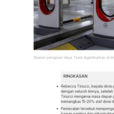
Stasiun pengisian daya Tesla digambarkan di tem
RINGKASAN
Rebecca Tinucci, kepala divisi
dengan seluruh timnya, setela
Tinucci mengenai masa depan j
memangkas 15-20% staf divisi it
Pemecatan tersebut mempengar
bagian penting dari infrastrukt