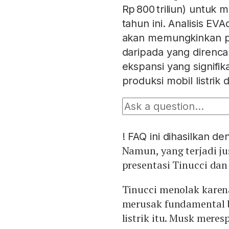
Rp 800 triliun) untuk
tahun ini. Analisis E
akan memungkinkan pe
daripada yang direnc
ekspansi yang signifi
produksi mobil listrik d
!
FAQ ini dihasilkan d
Namun, yang terjadi ju
presentasi Tinucci da
Tinucci menolak karen
merusak fundamental b
listrik itu. Musk mer