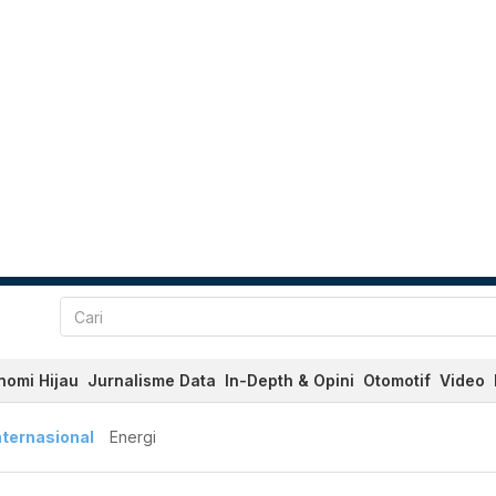
nomi Hijau
Jurnalisme Data
In-Depth & Opini
Otomotif
Video
nternasional
Energi