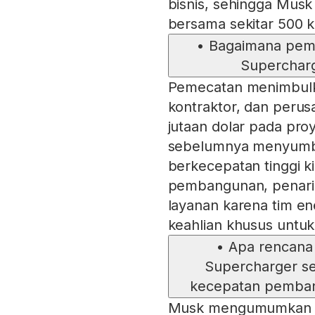
bisnis, sehingga Mu
bersama sekitar 500 k
•
Bagaimana peme
Supercharg
Pemecatan menimbulka
kontraktor, dan perus
jutaan dolar pada pro
sebelumnya menyumban
berkecepatan tinggi 
pembangunan, penarik
layanan karena tim en
keahlian khusus untuk 
•
Apa rencana 
Supercharger se
kecepatan pemban
Musk mengumumkan alo