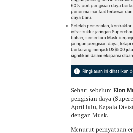
60% port pengisian daya berke
penerima manfaat terbesar dari
daya baru.
Setelah pemecatan, kontraktor
infrastruktur jaringan Superch
bahan, sementara Musk berjanji
jaringan pengisian daya, tetap
berkurang menjadi US$500 juta
signifikan dalam ekspansi diba
!
Ringkasan ini dihasilkan
Sehari sebelum
Elon M
pengisian daya (Superc
April lalu, Kepala Div
dengan Musk.
Menurut pernyataan em