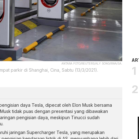
AR
ANTARA FOTO/REUTERS/ALY SONG/RWA/SA.
pat parkir di Shanghai, Cina, Sabtu (13/3/2021).
 pengisian daya Tesla, dipecat oleh Elon Musk bersama
h Musk tidak puas dengan presentasi yang dibawakan
aringan pengisian daya, meskipun Tinucci sudah
u.
uhi jaringan Supercharger Tesla, yang merupakan
ur pengisian kendaraan listrik di AS, menyumbang lebih dari