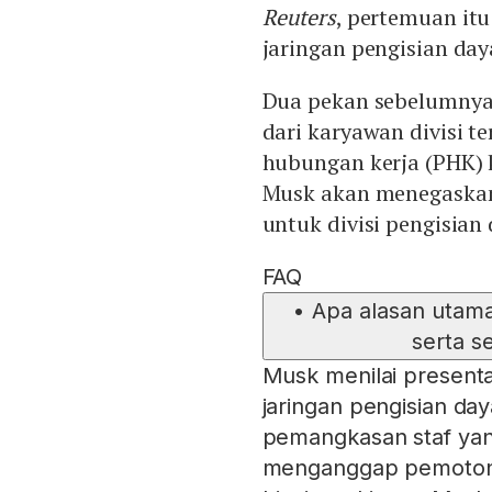
Reuters
, pertemuan i
jaringan pengisian day
Dua pekan sebelumnya,
dari karyawan divisi 
hubungan kerja (PHK) 
Musk akan menegaskan
untuk divisi pengisian
FAQ
•
Apa alasan utam
serta s
Musk menilai present
jaringan pengisian d
pemangkasan staf yang
menganggap pemotong