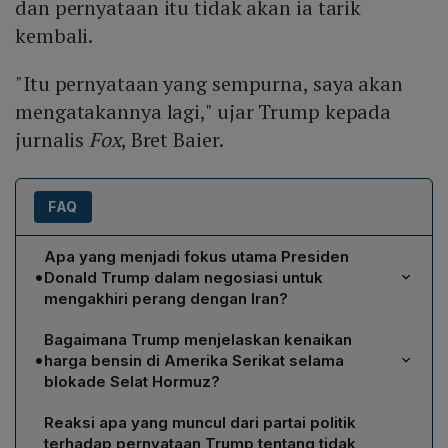
dan pernyataan itu tidak akan ia tarik
kembali.
"Itu pernyataan yang sempurna, saya akan
mengatakannya lagi," ujar Trump kepada
jurnalis
Fox
, Bret Baier.
FAQ
Apa yang menjadi fokus utama Presiden
•
Donald Trump dalam negosiasi untuk
mengakhiri perang dengan Iran?
Trump menegaskan bahwa satu‑satunya hal yang ia
Bagaimana Trump menjelaskan kenaikan
pikirkan adalah mencegah Iran memperoleh senjata
•
harga bensin di Amerika Serikat selama
nuklir. Ia menyatakan tidak mempertimbangkan kondisi
blokade Selat Hormuz?
keuangan warga Amerika ataupun faktor elektoral,
Trump berpendapat kenaikan harga BBM bersifat
melainkan hanya berusaha memastikan Iran tidak dapat
Reaksi apa yang muncul dari partai politik
sementara dan merupakan "rasa sakit" jangka pendek
mengembangkan atau menggunakan senjata nuklir.
terhadap pernyataan Trump tentang tidak