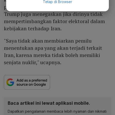
Tetap di Browser
pemilu sela November mendatang. Namun
Trump juga menegaskan jika dirinya tidak
mempertimbangkan faktor elektoral dalam
kebijakan terhadap Iran.
"Saya tidak akan membiarkan pemilu
menentukan apa yang akan terjadi terkait
Iran, karena mereka tidak boleh memiliki
senjata nuklir," ucapnya.
Baca artikel ini lewat aplikasi mobile.
Dapatkan pengalaman membaca lebih nyaman dan nikmati