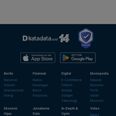
Berita
Finansial
Digital
Ekonopedia
Nasional
Makro
E-Commerce
Sejarah
Industri
Keuangan
Fintech
Ekonomi
Internasional
Bursa
Startup
Profil
Energi
Korporasi
Gadget
Istilah
Teknologi
Ekonomi
Ekonomi
Jurnalisme
In-Depth &
Video
Hijau
Data
Opini
News