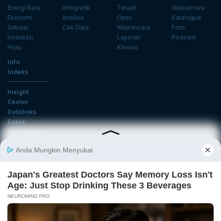
Energi Baru
Infografik
Telaah
Wawancara
Ekonomi
Analisis
Opini
Katalogue
Sirkular
Cek Data
Wawancara
Foto
Investasi
Laporan
Podcast
Hijau
Khusus
Info
Indeks
Insight
Center
Databoks
Event
KatadataOto
Langganan Newsletter
Email
Daftar
Ikuti Kami