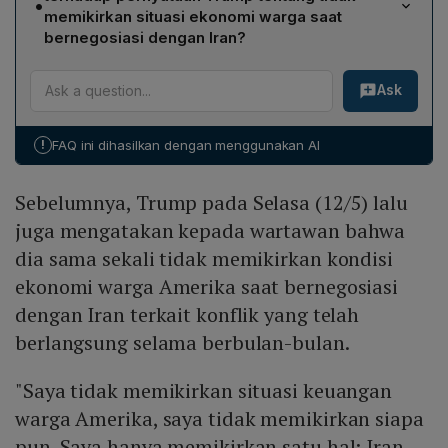
•
yang dapat diterima demi tujuan menghentikan
memikirkan situasi ekonomi warga saat
ancaman nuklir Iran. Ia menambahkan bahwa banyak
bernegosiasi dengan Iran?
kapal tanker sudah penuh dan akan segera
Pernyataan tersebut memicu kritik luas dari Partai
mengirimkan minyak setelah blokade berakhir,
Ask
Demokrat, yang menilai Trump mengabaikan
sehingga harga bahan bakar diprediksi kembali turun.
kepentingan rakyat. Sebaliknya, sejumlah politisi Partai
Republik berupaya membela sikapnya, menyebut
!
FAQ ini dihasilkan dengan menggunakan AI
prioritas keamanan nuklir lebih penting, meski partai
tersebut tetap menghadapi tekanan politik menjelang
Sebelumnya, Trump pada Selasa (12/5) lalu
pemilu sela November.
juga mengatakan kepada wartawan bahwa
dia sama sekali tidak memikirkan kondisi
ekonomi warga Amerika saat bernegosiasi
dengan Iran terkait konflik yang telah
berlangsung selama berbulan-bulan.
"Saya tidak memikirkan situasi keuangan
warga Amerika, saya tidak memikirkan siapa
pun. Saya hanya memikirkan satu hal: Iran