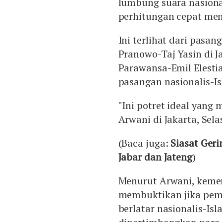
lumbung suara nasiona
perhitungan cepat memi
Ini terlihat dari pasa
Pranowo-Taj Yasin di J
Parawansa-Emil Elesti
pasangan nasionalis-I
"Ini potret ideal yang
Arwani di Jakarta, Selas
(Baca juga:
Siasat Ger
Jabar dan Jateng
)
Menurut Arwani, kemen
membuktikan jika pem
berlatar nasionalis-Isl