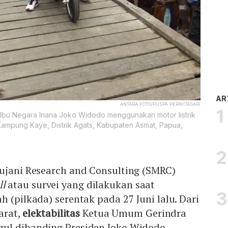
AR
ANTARA FOTO/PUSPA PERWITASARI
u Negara Iriana Joko Widodo menggunakan motor listrik
Kampung Kaye, Distrik Agats, Kabupaten Asmat, Papua,
Mujani Research and Consulting (SMRC)
ll
atau survei yang dilakukan saat
 (pilkada) serentak pada 27 Juni lalu. Dari
arat,
elektabilitas
Ketua Umum Gerindra
ul dibanding Presiden Joko Widodo.