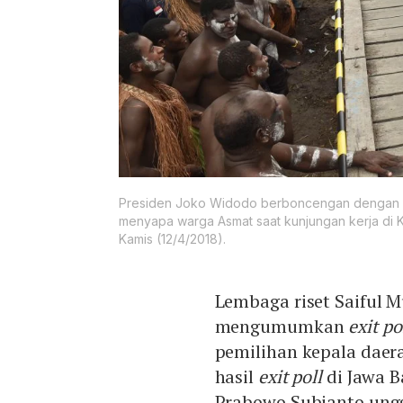
Presiden Joko Widodo berboncengan dengan Ib
menyapa warga Asmat saat kunjungan kerja di 
Kamis (12/4/2018).
Lembaga riset Saiful 
mengumumkan
exit po
pemilihan kepala daerah
hasil
exit poll
di Jawa B
Prabowo Subianto ungg