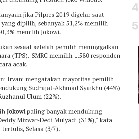
anyaan jika Pilpres 2019 digelar saat
n yang dipilih, sebanyak 51,2% memilih
0,3% memilih Jokowi.
ukan sesaat setelah pemilih meninggalkan
ara (TPS). SMRC memilih 1.580 responden
ecara acak.
eni Irvani mengatakan mayoritas pemilih
ndukung Sudrajat-Akhmad Syaikhu (44%)
Ruzhanul Ulum (22%).
lih
Jokowi
paling banyak mendukung
eddy Mizwar-Dedi Mulyadi (31%)," kata
ertulis, Selasa (3/7).