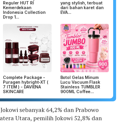
Reguler HUT RI
yang stylish, terbuat
Kemerdekaan
dari bahan karet dan
Indonesia Collection
EVA...
Drop 1...
Complete Package -
Botol Gelas Minum
Puragen hybright-XT (
Lucu Vacuum Flask
7 ITEM ) - DAVIENA
Stainless TUMBLER
SKINCARE
900ML Coffee...
h Jokowi sebanyak 64,2% dan Prabowo
atera Utara, pemilih Jokowi 52,8% dan