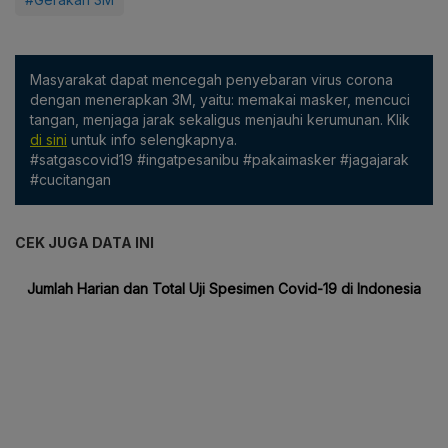
Masyarakat dapat mencegah penyebaran virus corona
dengan menerapkan 3M, yaitu: memakai masker, mencuci
tangan, menjaga jarak sekaligus menjauhi kerumunan. Klik
di sini
untuk info selengkapnya.
#satgascovid19 #ingatpesanibu #pakaimasker #jagajarak
#cucitangan
CEK JUGA DATA INI