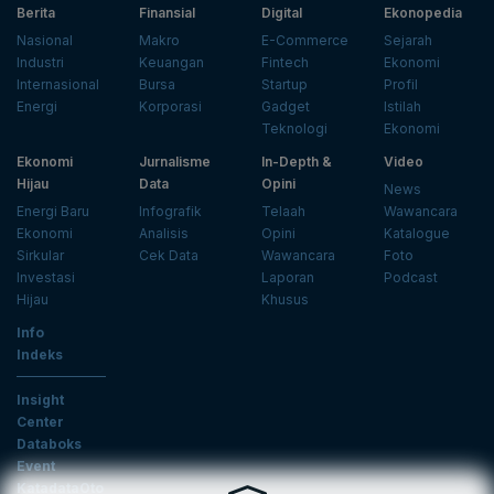
Berita
Finansial
Digital
Ekonopedia
Nasional
Makro
E-Commerce
Sejarah
Industri
Keuangan
Fintech
Ekonomi
Internasional
Bursa
Startup
Profil
Energi
Korporasi
Gadget
Istilah
Teknologi
Ekonomi
Ekonomi
Jurnalisme
In-Depth &
Video
Hijau
Data
Opini
News
Energi Baru
Infografik
Telaah
Wawancara
Ekonomi
Analisis
Opini
Katalogue
Sirkular
Cek Data
Wawancara
Foto
Investasi
Laporan
Podcast
Hijau
Khusus
Info
Indeks
Insight
Center
Databoks
Event
KatadataOto