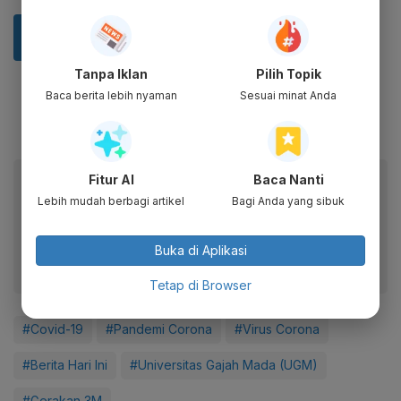
Tanpa Iklan
Pilih Topik
Baca berita lebih nyaman
Sesuai minat Anda
Baca artikel ini lewat aplikasi mobile.
Fitur AI
Baca Nanti
Lebih mudah berbagi artikel
Bagi Anda yang sibuk
Dapatkan pengalaman membaca lebih nyaman dan nikmati
fitur menarik lainnya lewat aplikasi mobile Katadata.
Buka di Aplikasi
Tetap di Browser
#Covid-19
#Pandemi Corona
#Virus Corona
#Berita Hari Ini
#Universitas Gajah Mada (UGM)
#Gerakan 3M