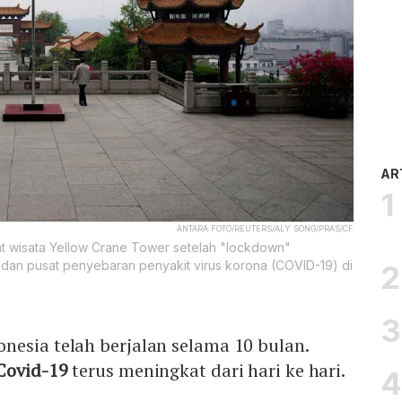
AR
ANTARA FOTO/REUTERS/ALY SONG/PRAS/CF
at wisata Yellow Crane Tower setelah "lockdown"
i dan pusat penyebaran penyakit virus korona (COVID-19) di
onesia telah berjalan selama 10 bulan.
Covid-19
terus meningkat dari hari ke hari.