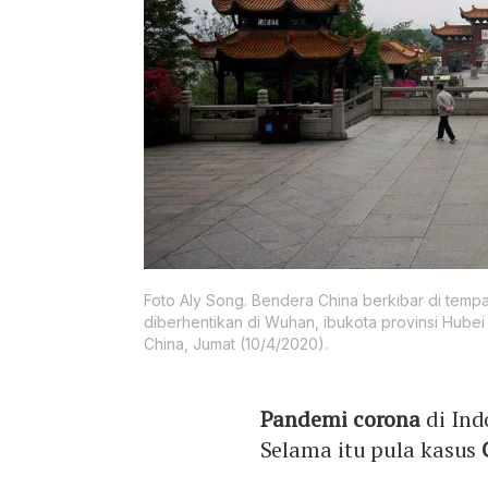
Foto Aly Song. Bendera China berkibar di temp
diberhentikan di Wuhan, ibukota provinsi Hube
China, Jumat (10/4/2020).
Pandemi corona
di Ind
Selama itu pula kasus