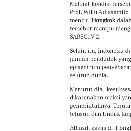
Melihat kondisi terseb
Prof. Wiku Adisasmito
meniru
Tiongkok
dalam
tersebut mampu menge
SARSCoV 2.
Selain itu, Indonesia 
jumlah penduduk yang b
episentrum penyebaran
seluruh dunia.
Menurut dia, kesukse
dikarenakan reaksi yan
pemerintahnya. Teruta
telusur, dan tindak lanj
Alhasil, kasus di Tio