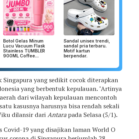
Botol Gelas Minum
Sandal unisex trendi,
Lucu Vacuum Flask
sandal pria terbaru.
Stainless TUMBLER
Motif kartun
900ML Coffee...
berpendar.
k Singapura yang sedikit cocok diterapkan
donesia yang berbentuk kepulauan. "Artinya
aerah dari wilayah kepulauan mencontoh
 satu kasusnya harusnya bisa rendah sekali
Wiku dilansir dari
Antara
pada Selasa (5/1).
s Covid-19 yang disajikan laman World O
virus corona di Singapura berjumlah 28