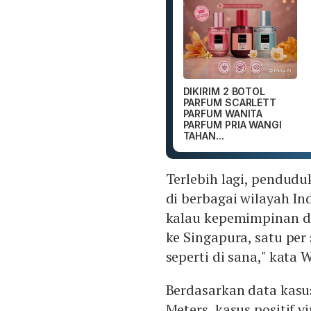
DIKIRIM 2 BOTOL
PARFUM SCARLETT
PARFUM WANITA
PARFUM PRIA WANGI
TAHAN...
Terlebih lagi, pendudu
di berbagai wilayah In
kalau kepemimpinan d
ke Singapura, satu per
seperti di sana," kata 
Berdasarkan data kasu
Meters, kasus positif 