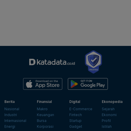
Berita
Finansial
Digital
Ekonopedia
Nasional
Makro
E-Commerce
Sejarah
Industri
Keuangan
Fintech
Ekonomi
Internasional
Bursa
Startup
Profil
Energi
Korporasi
Gadget
Istilah