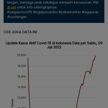
tangan, menjaga jarak sekaligus menjauhi kerumunan. Klik
di sini
untuk info selengkapnya.
#satgascovid19 #ingatpesanibu #pakaimasker #jagajarak
#cucitangan
CEK JUGA DATA INI