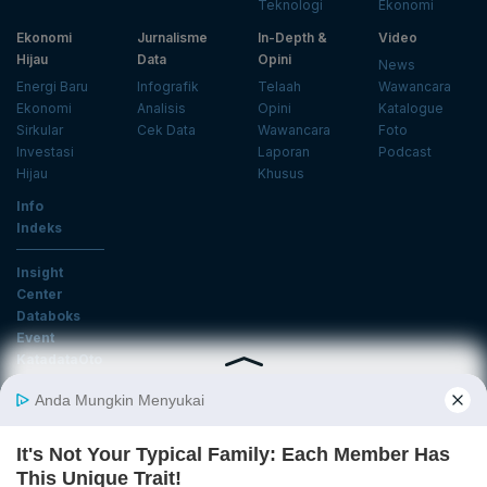
Teknologi
Ekonomi
Ekonomi
Jurnalisme
In-Depth &
Video
Hijau
Data
Opini
News
Energi Baru
Infografik
Telaah
Wawancara
Ekonomi
Analisis
Opini
Katalogue
Sirkular
Cek Data
Wawancara
Foto
Investasi
Laporan
Podcast
Hijau
Khusus
Info
Indeks
Insight
Center
Databoks
Event
KatadataOto
Langganan Newsletter
Email
Daftar