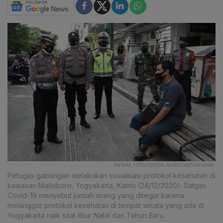
ANTARA FOTO/HENDRA NURDIYANSYAH/RWA.
Petugas gabungan melakukan sosialisasi protokol kesehatan di
kawasan Malioboro, Yogyakarta, Kamis (24/12/2020). Satgas
Covid-19 menyebut jumlah orang yang ditegur karena
melanggar protokol kesehatan di tempat wisata yang ada di
Yogyakarta naik saat libur Natal dan Tahun Baru.