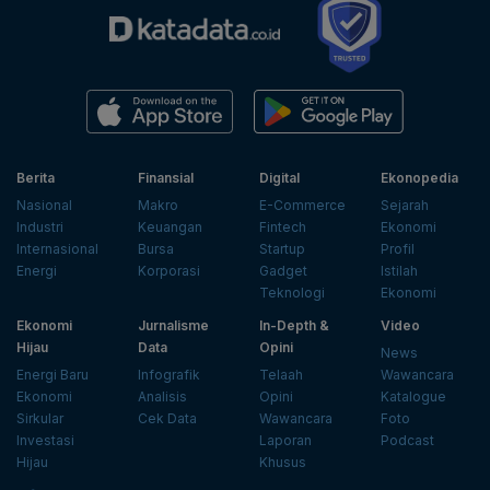
Berita
Finansial
Digital
Ekonopedia
Nasional
Makro
E-Commerce
Sejarah
Industri
Keuangan
Fintech
Ekonomi
Internasional
Bursa
Startup
Profil
Energi
Korporasi
Gadget
Istilah
Teknologi
Ekonomi
Ekonomi
Jurnalisme
In-Depth &
Video
Hijau
Data
Opini
News
Energi Baru
Infografik
Telaah
Wawancara
Ekonomi
Analisis
Opini
Katalogue
Sirkular
Cek Data
Wawancara
Foto
Investasi
Laporan
Podcast
Hijau
Khusus