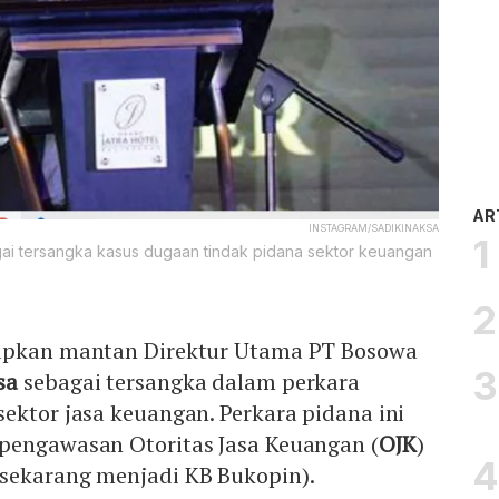
AR
INSTAGRAM/SADIKINAKSA
gai tersangka kasus dugaan tindak pidana sektor keuangan
tapkan mantan Direktur Utama PT Bosowa
sa
sebagai tersangka dalam perkara
ektor jasa keuangan. Perkara pidana ini
pengawasan Otoritas Jasa Keuangan (
OJK
)
sekarang menjadi KB Bukopin).