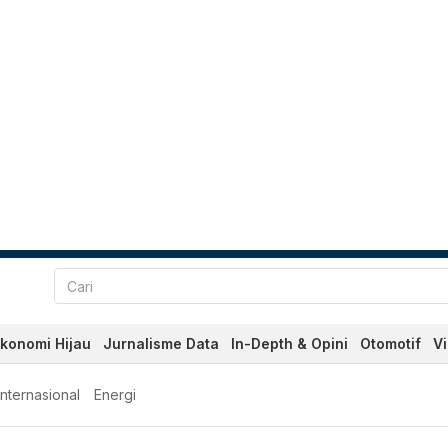
konomi Hijau
Jurnalisme Data
In-Depth & Opini
Otomotif
V
Internasional
Energi