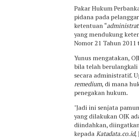
Pakar Hukum Perbanka
pidana pada pelanggar
ketentuan “
administrat
yang mendukung keten
Nomor 21 Tahun 2011 
Yunus mengatakan, OJK
bila telah berulangkal
secara administratif.
remedium
, di mana hu
penegakan hukum.
"Jadi ini senjata pamu
yang dilakukan OJK ad
diindahkan, diingatkan
kepada
Katadata.co.id
,