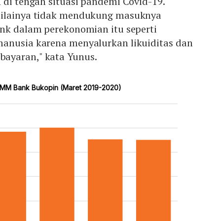
 di tengah situasi pandemi Covid-19.
nilainya tidak mendukung masuknya
ank dalam perekonomian itu seperti
anusia karena menyalurkan likuiditas dan
ayaran," kata Yunus.