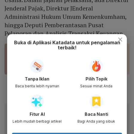
Jenderal Pajak, Direktur JEnderal
Administrasi Hukum Umum Kemenkumham,
hingga Deputi Pemberantasan Pusat
Pelaporan dan Analisis Transaksi Keuangan.
×
Buka di Aplikasi Katadata untuk pengalaman
terbaik!
BACA JUGA
Antiklimaks Tutup Bukunya Kasus Korupsi BLBI
Sjamsul Nursalim
Tanpa Iklan
Pilih Topik
Baca berita lebih nyaman
Sesuai minat Anda
Baca artikel ini lewat aplikasi mobile.
Fitur AI
Baca Nanti
Dapatkan pengalaman membaca lebih nyaman dan nikmati
Lebih mudah berbagi artikel
Bagi Anda yang sibuk
fitur menarik lainnya lewat aplikasi mobile Katadata.