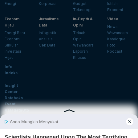
Energi
Korporasi
Gadget
Istilah
Teknologi
Ekonomi
Ekonomi
Jurnalisme
In-Depth &
Video
Hijau
Data
Opini
News
Energi Baru
Infografik
Telaah
Wawancara
Ekonomi
Analisis
Opini
Katalogue
Sirkular
Cek Data
Wawancara
Foto
Investasi
Laporan
Podcast
Hijau
Khusus
Info
Indeks
Insight
Center
Databoks
Event
KatadataOto
Langganan Newsletter
Email