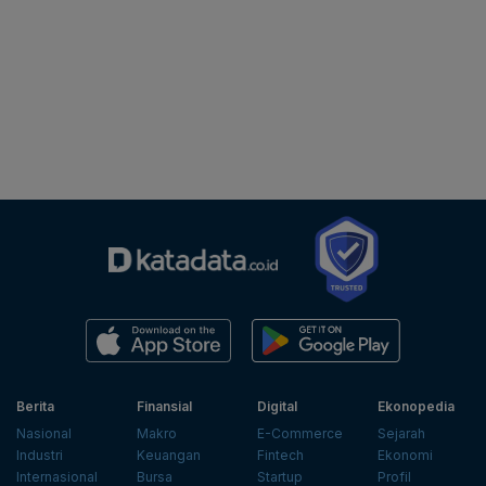
Berita
Finansial
Digital
Ekonopedia
Nasional
Makro
E-Commerce
Sejarah
Industri
Keuangan
Fintech
Ekonomi
Internasional
Bursa
Startup
Profil