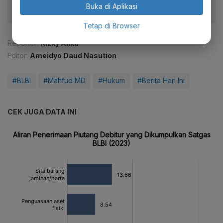
Buka di Aplikasi
Tetap di Browser
Reporter:
Rizky Alika
Editor:
Ameidyo Daud Nasution
#BLBI
#Mahfud MD
#Hukum
#Berita Hari Ini
CEK JUGA DATA INI