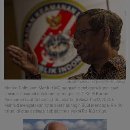
ANTARA FOTO/ADITYA PRADANA PUTRA/WSJ.
Menko Polhukam Mahfud MD menjadi pembicara kunci saat
seminar nasional untuk memperingati HUT Ke-6 Badan
Keamanan Laut (Bakamla) di Jakarta, Selasa (15/12/2020).
Mahfud mengatakan total aset hak tagih BLBI mencapai Rp 110
triliun, di atas estimasi sebelumnya yakni Rp 108 triliun.