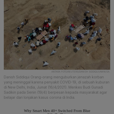
ANTARA FOTO/REUTERS/DANISH SIDDIQUI/AWW/SA.
Danish Siddiqui Orang-orang menguburkan jenazah korban
yang meninggal karena penyakit COVID-19, di sebuah kuburan
di New Delhi, India, Jumat (16/4/2021). Menkes Budi Gunadi
Sadikin pada Senin (19/4) berpesan kepada masyarakat agar
belajar dari lonjakan kasus corona di India.