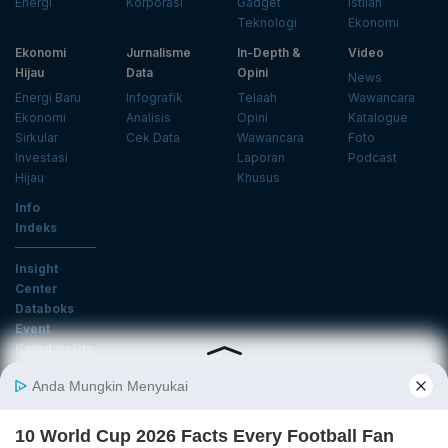
Energi
Korporasi
Gadget
Istilah
Teknologi
Ekonomi
Ekonomi
Jurnalisme
In-Depth &
Video
Hijau
Data
Opini
News
Energi Baru
Infografik
Telaah
Wawancara
Ekonomi
Analisis
Opini
Katalogue
Sirkular
Cek Data
Wawancara
Foto
Investasi
Laporan
Podcast
Hijau
Khusus
Info
Indeks
Insight
Center
Databoks
Event
KatadataOto
Langganan Newsletter
Email
Daftar