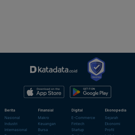
Berita
Finansial
Digital
Ekonopedia
Nasional
Makro
E-Commerce
Sejarah
Industri
Keuangan
Fintech
Ekonomi
Internasional
Bursa
Startup
Profil