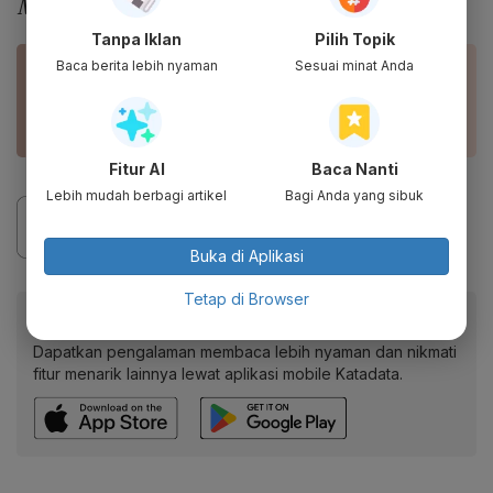
Morning Post
.
Tanpa Iklan
Pilih Topik
Baca berita lebih nyaman
Sesuai minat Anda
BACA JUGA
Langkah India Setop Ekspor Vaksin AstraZeneca
Ancam RI hingga Korsel
Fitur AI
Baca Nanti
Lebih mudah berbagi artikel
Bagi Anda yang sibuk
Buka di Aplikasi
Tetap di Browser
Baca artikel ini lewat aplikasi mobile.
Dapatkan pengalaman membaca lebih nyaman dan nikmati
fitur menarik lainnya lewat aplikasi mobile Katadata.