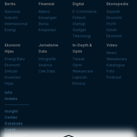
Berita
Finansial
Digital
Ekonopedia
Nasional
Makro
E-Commerce
Sejarah
Industri
Keuangan
Fintech
Ekonomi
Internasional
Bursa
Startup
Profil
Energi
Korporasi
Gadget
Istilah
Teknologi
Ekonomi
Ekonomi
Jurnalisme
In-Depth &
Video
Hijau
Data
Opini
News
Energi Baru
Infografik
Telaah
Wawancara
Ekonomi
Analisis
Opini
Katalogue
Sirkular
Cek Data
Wawancara
Foto
Investasi
Laporan
Podcast
Hijau
Khusus
Info
Indeks
Insight
Center
Databoks
Event
KatadataOto