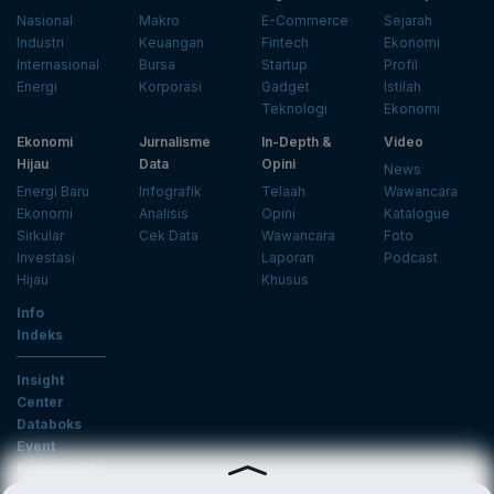
Nasional
Makro
E-Commerce
Sejarah
Industri
Keuangan
Fintech
Ekonomi
Internasional
Bursa
Startup
Profil
Energi
Korporasi
Gadget
Istilah
Teknologi
Ekonomi
Ekonomi
Jurnalisme
In-Depth &
Video
Hijau
Data
Opini
News
Energi Baru
Infografik
Telaah
Wawancara
Ekonomi
Analisis
Opini
Katalogue
Sirkular
Cek Data
Wawancara
Foto
Investasi
Laporan
Podcast
Hijau
Khusus
Info
Indeks
Insight
Center
Databoks
Event
KatadataOto