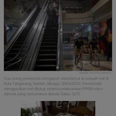
ANTARA FOTO/FAUZAN/WSJ.
Dua orang pesepeda mengayuh sepedanya di sebuah mal di
Kota Tangerang, Banten, Minggu (28/3/2021). Pemerintah
mengusulkan mal ditutup selama pelaksanaan PPKM mikro
darurat yang rencananya dimulai Sabtu (3/7).