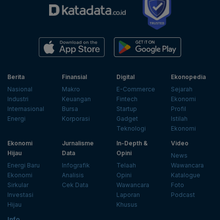
Berita
Finansial
Digital
Ekonopedia
Nasional
Makro
E-Commerce
Sejarah
Industri
Keuangan
Fintech
Ekonomi
Internasional
Bursa
Startup
Profil
Energi
Korporasi
Gadget
Istilah
Teknologi
Ekonomi
Ekonomi
Jurnalisme
In-Depth &
Video
Hijau
Data
Opini
News
Energi Baru
Infografik
Telaah
Wawancara
Ekonomi
Analisis
Opini
Katalogue
Sirkular
Cek Data
Wawancara
Foto
Investasi
Laporan
Podcast
Hijau
Khusus
Info