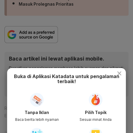
Masuk Prolegnas Prioritas
Baca artikel ini lewat aplikasi mobile.
Dapatkan pengalaman membaca lebih nyaman dan nikmati
×
fitur menarik lainnya lewat aplikasi mobile Katadata.
Buka di Aplikasi Katadata untuk pengalaman
terbaik!
Reporter:
Rizky Alika
Tanpa Iklan
Pilih Topik
Editor:
Ameidyo Daud Nasution
Baca berita lebih nyaman
Sesuai minat Anda