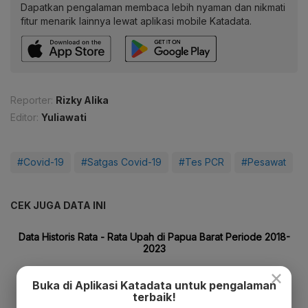
Dapatkan pengalaman membaca lebih nyaman dan nikmati
fitur menarik lainnya lewat aplikasi mobile Katadata.
Reporter:
Rizky Alika
Editor:
Yuliawati
#Covid-19
#Satgas Covid-19
#Tes PCR
#Pesawat
CEK JUGA DATA INI
×
Buka di Aplikasi Katadata untuk pengalaman
terbaik!