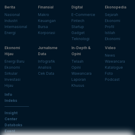
Berita
Finansial
Digital
Ekonopedia
Nasional
Makro
E-Commerce
Sejarah
Industri
Keuangan
Fintech
Ekonomi
Internasional
Bursa
Startup
Profil
Energi
Korporasi
Gadget
Istilah
Teknologi
Ekonomi
Ekonomi
Jurnalisme
In-Depth &
Video
Hijau
Data
Opini
News
Energi Baru
Infografik
Telaah
Wawancara
Ekonomi
Analisis
Opini
Katalogue
Sirkular
Cek Data
Wawancara
Foto
Investasi
Laporan
Podcast
Hijau
Khusus
Info
Indeks
Insight
Center
Databoks
Event