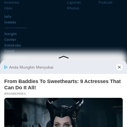
Investasi
Laporan
Podcast
Hijau
Khusus
Info
Indeks
Insight
Center
Databoks
Event
KatadataOto
Langganan Newsletter
Email
Daftar
Ikuti Kami
Tentang Katadata
Advertising
Karier
Pedoman Media Siber
Kebijakan Privasi
Disclaimer
Hubungi Kami