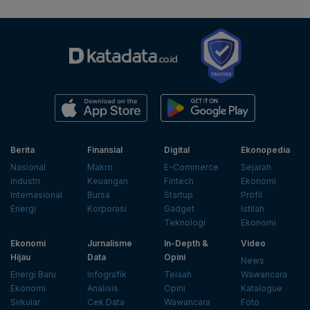
Berita
Finansial
Digital
Ekonopedia
Nasional
Makro
E-Commerce
Sejarah
Industri
Keuangan
Fintech
Ekonomi
Internasional
Bursa
Startup
Profil
Energi
Korporasi
Gadget
Istilah
Teknologi
Ekonomi
Ekonomi
Jurnalisme
In-Depth &
Video
Hijau
Data
Opini
News
Energi Baru
Infografik
Telaah
Wawancara
Ekonomi
Analisis
Opini
Katalogue
Sirkular
Cek Data
Wawancara
Foto