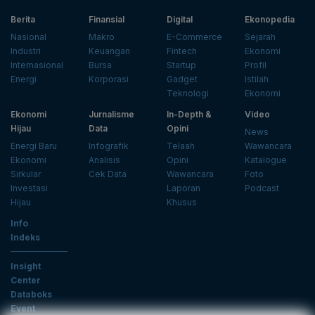
Berita
Finansial
Digital
Ekonopedia
Nasional
Makro
E-Commerce
Sejarah
Industri
Keuangan
Fintech
Ekonomi
Internasional
Bursa
Startup
Profil
Energi
Korporasi
Gadget
Istilah
Teknologi
Ekonomi
Ekonomi
Jurnalisme
In-Depth &
Video
Hijau
Data
Opini
News
Energi Baru
Infografik
Telaah
Wawancara
Ekonomi
Analisis
Opini
Katalogue
Sirkular
Cek Data
Wawancara
Foto
Investasi
Laporan
Podcast
Hijau
Khusus
Info
Indeks
Insight
Center
Databoks
Event