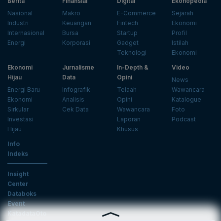
Berita
Finansial
Digital
Ekonopedia
Nasional
Makro
E-Commerce
Sejarah
Industri
Keuangan
Fintech
Ekonomi
Internasional
Bursa
Startup
Profil
Energi
Korporasi
Gadget
Istilah
Teknologi
Ekonomi
Ekonomi
Jurnalisme
In-Depth &
Video
Hijau
Data
Opini
News
Energi Baru
Infografik
Telaah
Wawancara
Ekonomi
Analisis
Opini
Katalogue
Sirkular
Cek Data
Wawancara
Foto
Investasi
Laporan
Podcast
Hijau
Khusus
Info
Indeks
Insight
Center
Databoks
Event
KatadataOto