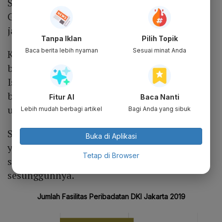
Sebagai mana diketahui, Masjid Istiqlal dan
Gereja Katedral hanya dipisahkan sebuah
jalan kecil.
Tanpa Iklan
Pilih Topik
Baca berita lebih nyaman
Sesuai minat Anda
Karena letaknya yang berdekatan, di
beberapa kesempatan, jamaah dari Masjid
Istiqlal ataupun Gereja Katedral saling
bergantian menggunakan tempat mereka
Fitur AI
Baca Nanti
untuk parkir.
Lebih mudah berbagi artikel
Bagi Anda yang sibuk
Sikap yang saling mau membantu inilah
Buka di Aplikasi
yang kerap dilambangkan sebagai bentuk
Tetap di Browser
silaturahmi dan kebhinekaan Indonesia
sesungguhnya.