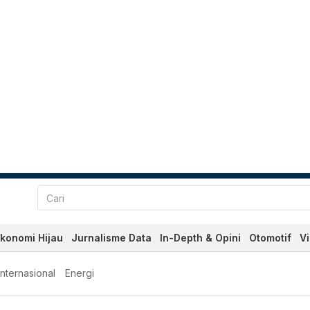
konomi Hijau
Jurnalisme Data
In-Depth & Opini
Otomotif
V
Internasional
Energi