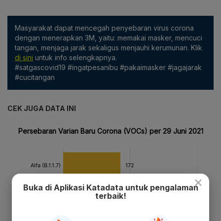
Masyarakat dapat mencegah penyebaran virus corona
dengan menerapkan 3M, yaitu: memakai masker, mencuci
tangan, menjaga jarak sekaligus menjauhi kerumunan. Klik
di sini
untuk info selengkapnya.
#satgascovid19 #ingatpesanibu #pakaimasker #jagajarak
#cucitangan
CEK JUGA DATA INI
×
Buka di Aplikasi Katadata untuk pengalaman
terbaik!