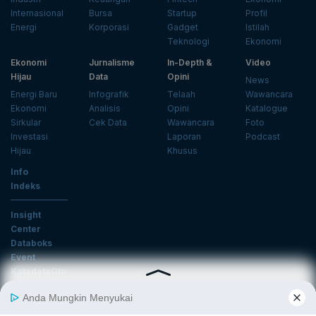
Internasional
Bursa
Startup
Profil
Energi
Korporasi
Gadget
Istilah
Teknologi
Ekonomi
Ekonomi
Jurnalisme
In-Depth &
Video
Hijau
Data
Opini
News
Energi Baru
Infografik
Telaah
Wawancara
Ekonomi
Analisis
Opini
Katalogue
Sirkular
Cek Data
Wawancara
Foto
Investasi
Laporan
Podcast
Hijau
Khusus
Info
Indeks
Insight
Center
Databoks
Event
KatadataOto
Langganan Newsletter