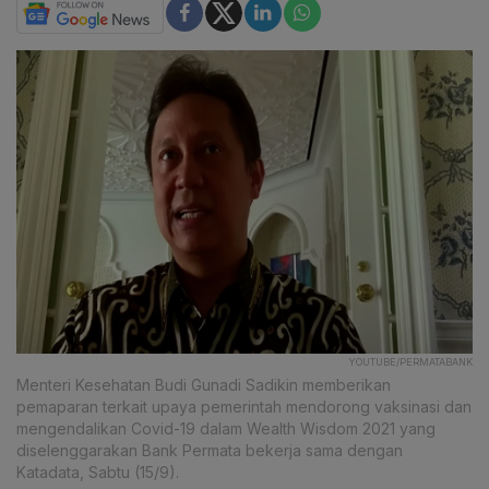
YOUTUBE/PERMATABANK
Menteri Kesehatan Budi Gunadi Sadikin memberikan
pemaparan terkait upaya pemerintah mendorong vaksinasi dan
mengendalikan Covid-19 dalam Wealth Wisdom 2021 yang
diselenggarakan Bank Permata bekerja sama dengan
Katadata, Sabtu (15/9).