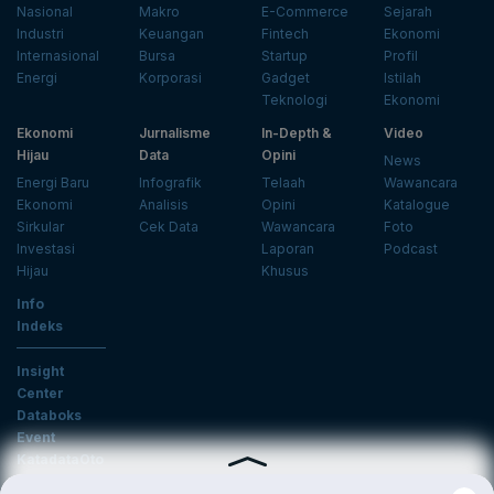
Nasional
Makro
E-Commerce
Sejarah
Industri
Keuangan
Fintech
Ekonomi
Internasional
Bursa
Startup
Profil
Energi
Korporasi
Gadget
Istilah
Teknologi
Ekonomi
Ekonomi
Jurnalisme
In-Depth &
Video
Hijau
Data
Opini
News
Energi Baru
Infografik
Telaah
Wawancara
Ekonomi
Analisis
Opini
Katalogue
Sirkular
Cek Data
Wawancara
Foto
Investasi
Laporan
Podcast
Hijau
Khusus
Info
Indeks
Insight
Center
Databoks
Event
KatadataOto