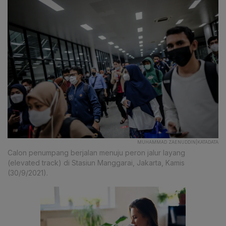
MUHAMMAD ZAENUDDIN|KATADATA
Calon penumpang berjalan menuju peron jalur layang
(elevated track) di Stasiun Manggarai, Jakarta, Kamis
(30/9/2021).