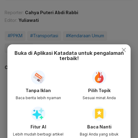
Reporter:
Cahya Puteri Abdi Rabbi
Editor:
Yuliawati
#PPKM
#Transportasi
#Kendaraan Umum
×
#Jawa-Bali
Buka di Aplikasi Katadata untuk pengalaman
terbaik!
CEK JUGA DATA INI
Tanpa Iklan
Pilih Topik
Baca berita lebih nyaman
Sesuai minat Anda
Fitur AI
Baca Nanti
Lebih mudah berbagi artikel
Bagi Anda yang sibuk