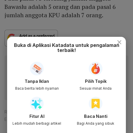
Bawaslu adalah 5 orang dan pada pasal 6
jumlah anggota KPU adalah 7 orang.
×
Buka di Aplikasi Katadata untuk pengalaman
terbaik!
Baca artikel ini lewat aplikasi mobile.
Dapatkan pengalaman membaca lebih nyaman dan nikmati
fitur menarik lainnya lewat aplikasi mobile Katadata.
Tanpa Iklan
Pilih Topik
Baca berita lebih nyaman
Sesuai minat Anda
Reporter:
Nuhansa Mikrefin
Fitur AI
Baca Nanti
Editor:
Rezza Aji Pratama
Lebih mudah berbagi artikel
Bagi Anda yang sibuk