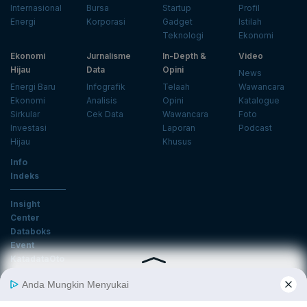
Internasional
Bursa
Startup
Profil
Energi
Korporasi
Gadget
Istilah
Teknologi
Ekonomi
Ekonomi
Jurnalisme
In-Depth &
Video
Hijau
Data
Opini
News
Energi Baru
Infografik
Telaah
Wawancara
Ekonomi
Analisis
Opini
Katalogue
Sirkular
Cek Data
Wawancara
Foto
Investasi
Laporan
Podcast
Hijau
Khusus
Info
Indeks
Insight
Center
Databoks
Event
KatadataOto
Langganan Newsletter