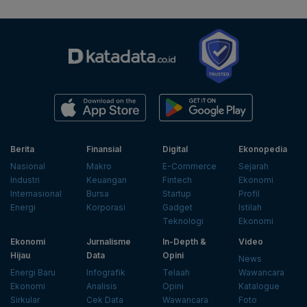
Berita
Finansial
Digital
Ekonopedia
Nasional
Makro
E-Commerce
Sejarah
Industri
Keuangan
Fintech
Ekonomi
Internasional
Bursa
Startup
Profil
Energi
Korporasi
Gadget
Istilah
Teknologi
Ekonomi
Ekonomi
Jurnalisme
In-Depth &
Video
Hijau
Data
Opini
News
Energi Baru
Infografik
Telaah
Wawancara
Ekonomi
Analisis
Opini
Katalogue
Sirkular
Cek Data
Wawancara
Foto