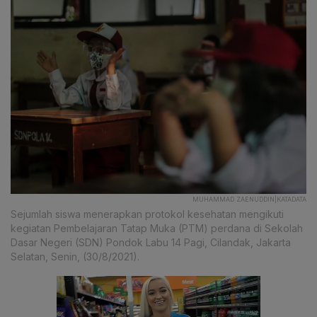
MUHAMMAD ZAENUDDIN|KATADATA
Sejumlah siswa menerapkan protokol kesehatan mengikuti
kegiatan Pembelajaran Tatap Muka (PTM) perdana di Sekolah
Dasar Negeri (SDN) Pondok Labu 14 Pagi, Cilandak, Jakarta
Selatan, Senin, (30/8/2021).