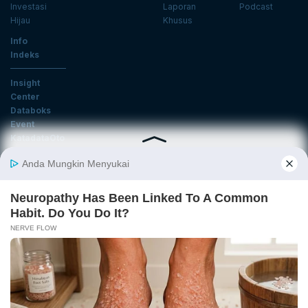
Investasi
Laporan
Podcast
Hijau
Khusus
Info
Indeks
Insight
Center
Databoks
Event
KatadataOto
Langganan Newsletter
Email
Daftar
Ikuti Kami
Tentang Katadata
Advertising
Karier
Pedoman Media Siber
Kebijakan Privasi
Disclaimer
Hubungi Kami