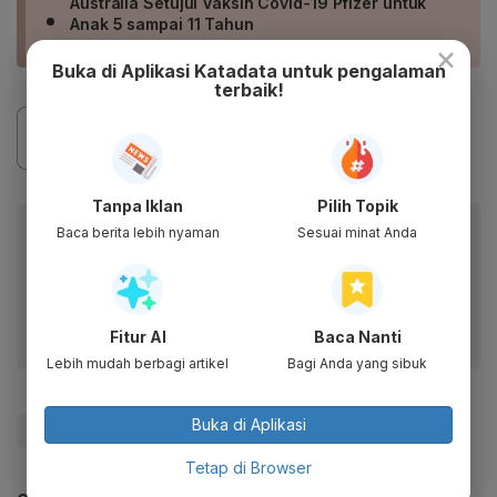
Australia Setujui Vaksin Covid-19 Pfizer untuk
Anak 5 sampai 11 Tahun
×
Buka di Aplikasi Katadata untuk pengalaman
terbaik!
Tanpa Iklan
Pilih Topik
Baca artikel ini lewat aplikasi mobile.
Baca berita lebih nyaman
Sesuai minat Anda
Dapatkan pengalaman membaca lebih nyaman dan nikmati
fitur menarik lainnya lewat aplikasi mobile Katadata.
Fitur AI
Baca Nanti
Lebih mudah berbagi artikel
Bagi Anda yang sibuk
Buka di Aplikasi
#Vaksin
#anak
#Covid-19
#Sinovac
Tetap di Browser