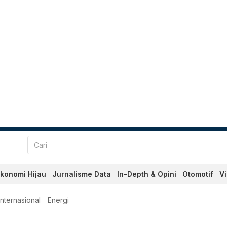
konomi Hijau
Jurnalisme Data
In-Depth & Opini
Otomotif
V
Internasional
Energi