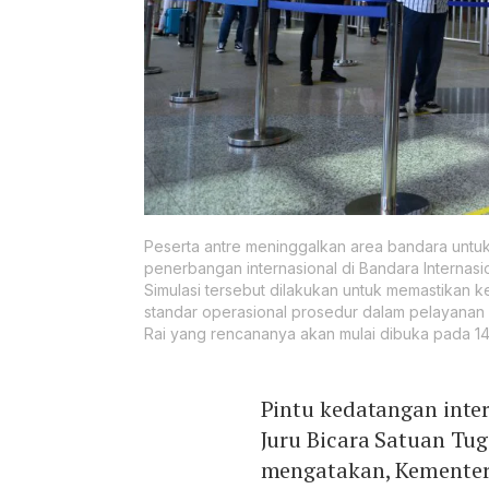
Peserta antre meninggalkan area bandara untuk 
penerbangan internasional di Bandara Internasion
Simulasi tersebut dilakukan untuk memastikan 
standar operasional prosedur dalam pelayanan
Rai yang rencananya akan mulai dibuka pada 1
Pintu kedatangan inte
Juru Bicara Satuan Tu
mengatakan, Kemente