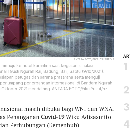
AR
ANTARA FOTO/FIKRI YUSUF/NZ
menuju ke hotel karantina saat kegiatan simulasi
al I Gusti Ngurah Rai, Badung, Bali, Sabtu (9/10/2021).
kesiapan petugas dan sarana prasarana serta menguji
 penumpang penerbangan internasional di Bandara Ngurah
4 Oktober 2021 mendatang. ANTARA FOTO/Fikri Yusuf/nz
rnasional masih dibuka bagi WNI dan WNA.
gas Penanganan
Covid-19
Wiku Adisasmito
rian Perhubungan (Kemenhub)