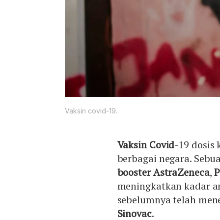
Vaksin covid-19.
Vaksin Covid
-19 dosis 
berbagai negara. Seb
booster
AstraZeneca
,
P
meningkatkan kadar an
sebelumnya telah mene
Sinovac
.