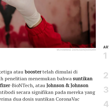
AR
MUHAMMAD ZAENUDDIN|KATADATA
ketiga atau
booster
telah dimulai di
uah penelitian menemukan bahwa
suntikan
fizer
-BioNTech, atau
Johnson & Johnson
tibodi secara signifikan pada mereka yang
rima dua dosis suntikan CoronaVac