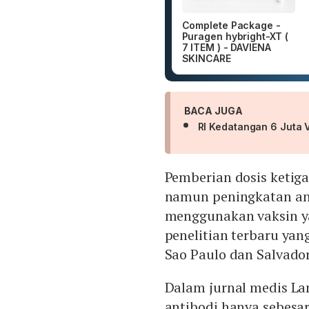
Complete Package -
Puragen hybright-XT (
7 ITEM ) - DAVIENA
SKINCARE
BACA JUGA
RI Kedatangan 6 Juta 
Pemberian dosis ketig
namun peningkatan ant
menggunakan vaksin ya
penelitian terbaru yan
Sao Paulo dan Salvador 
Dalam jurnal medis La
antibodi hanya sebesa