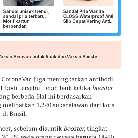
Sandal unisex trendi,
Sandal Pria Wanita
sandal pria terbaru.
CLOSS Waterproof Anti
Motif kartun
Slip Cepat Kering Anti...
berpendar.
Vaksin Sinovac untuk Anak dan Vaksin Booster
a CoronaVac juga meningkatkan antibodi,
ibodi tersebut lebih baik ketika
booster
ng berbeda. Hal ini berdasarkan
g melibatkan 1.240 sukarelawan dari kota
di Brasil.
ncet, sebelum disuntik
booster
, tingkat
r 20,4% pada orang dewasa berusia 18-60