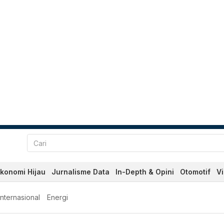
konomi Hijau
Jurnalisme Data
In-Depth & Opini
Otomotif
V
Internasional
Energi