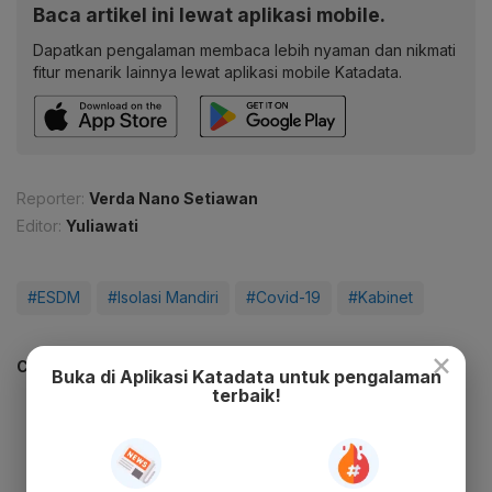
Baca artikel ini lewat aplikasi mobile.
Dapatkan pengalaman membaca lebih nyaman dan nikmati
fitur menarik lainnya lewat aplikasi mobile Katadata.
Reporter:
Verda Nano Setiawan
Editor:
Yuliawati
#ESDM
#Isolasi Mandiri
#Covid-19
#Kabinet
×
CEK JUGA DATA INI
Buka di Aplikasi Katadata untuk pengalaman
terbaik!