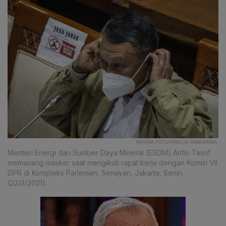
ANTARA FOTO/APRILLIO AKBAR/RWA.
Menteri Energi dan Sumber Daya Mineral (ESDM) Arifin Tasrif
memasang masker saat mengikuti rapat kerja dengan Komisi VII
DPR di Kompleks Parlemen, Senayan, Jakarta, Senin
(22/3/2021).