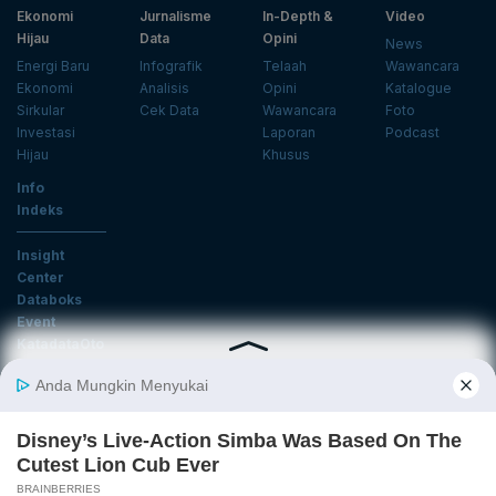
Ekonomi
Jurnalisme
In-Depth &
Video
Hijau
Data
Opini
News
Energi Baru
Infografik
Telaah
Wawancara
Ekonomi
Analisis
Opini
Katalogue
Sirkular
Cek Data
Wawancara
Foto
Investasi
Laporan
Podcast
Hijau
Khusus
Info
Indeks
Insight
Center
Databoks
Event
KatadataOto
Langganan Newsletter
Email
Daftar