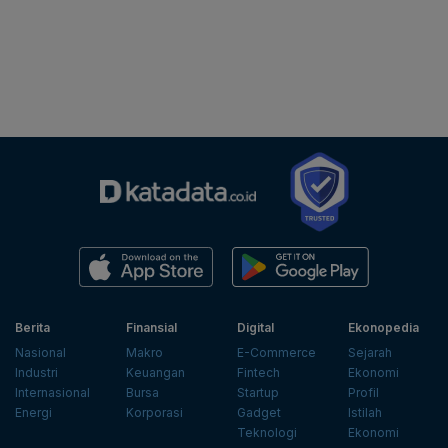
Berita
Finansial
Digital
Ekonopedia
Nasional
Makro
E-Commerce
Sejarah
Industri
Keuangan
Fintech
Ekonomi
Internasional
Bursa
Startup
Profil
Energi
Korporasi
Gadget
Istilah
Teknologi
Ekonomi