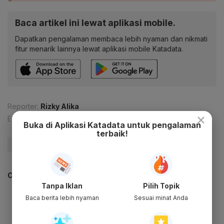
Baca artikel ini lewat aplikasi mobile.
Dapatkan pengalaman membaca lebih nyaman dan nikmati
fitur menarik lainnya lewat aplikasi mobile Katadata.
Reporter:
Rizky Alika
×
Editor:
Ameidyo Daud Nasution
Buka di Aplikasi Katadata untuk pengalaman
terbaik!
#Jokowi
#Jalan Tol
#Tol Trans Sumatera
CEK JUGA DATA INI
Tanpa Iklan
Pilih Topik
Baca berita lebih nyaman
Sesuai minat Anda