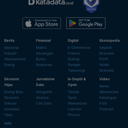
Berita
Finansial
Digital
Ekonopedia
Nasional
Makro
E-Commerce
Sejarah
Industri
Keuangan
Fintech
Ekonomi
Internasional
Bursa
Startup
Profil
Energi
Korporasi
Gadget
Istilah
Teknologi
Ekonomi
Ekonomi
Jurnalisme
In-Depth &
Video
Hijau
Data
Opini
News
Energi Baru
Infografik
Telaah
Wawancara
Ekonomi
Analisis
Opini
Katalogue
Sirkular
Cek Data
Wawancara
Foto
Investasi
Laporan
Podcast
Hijau
Khusus
Info