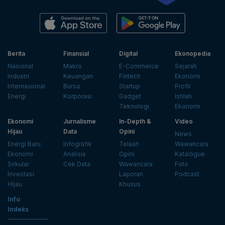
Berita
Finansial
Digital
Ekonopedia
Nasional
Makro
E-Commerce
Sejarah
Industri
Keuangan
Fintech
Ekonomi
Internasional
Bursa
Startup
Profil
Energi
Korporasi
Gadget
Istilah
Teknologi
Ekonomi
Ekonomi
Jurnalisme
In-Depth &
Video
Hijau
Data
Opini
News
Energi Baru
Infografik
Telaah
Wawancara
Ekonomi
Analisis
Opini
Katalogue
Sirkular
Cek Data
Wawancara
Foto
Investasi
Laporan
Podcast
Hijau
Khusus
Info
Indeks