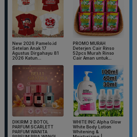
New 2026 Pamelo.id
PROMO MURAH
Setelan Anak 17
Deterjen Cair Rinso
Agustus Dirgahayu 81
52pcs Murah Rinso
2026 Katun...
Cair Aman untuk...
DIKIRIM 2 BOTOL
WHITE INC Alpha Glow
PARFUM SCARLETT
White Body Lotion
PARFUM WANITA
Whitening &
PARFUM PRIA WANGI
Moisturizing |...