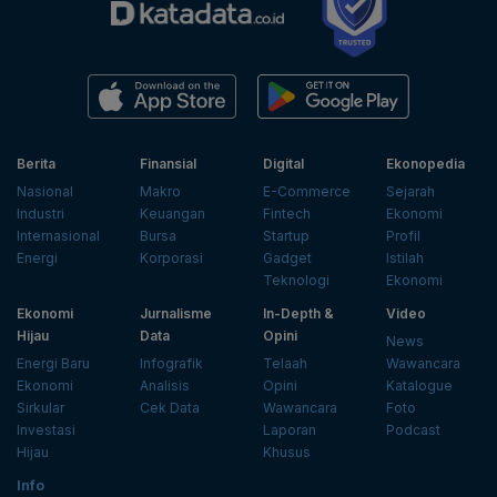
Berita
Finansial
Digital
Ekonopedia
Nasional
Makro
E-Commerce
Sejarah
Industri
Keuangan
Fintech
Ekonomi
Internasional
Bursa
Startup
Profil
Energi
Korporasi
Gadget
Istilah
Teknologi
Ekonomi
Ekonomi
Jurnalisme
In-Depth &
Video
Hijau
Data
Opini
News
Energi Baru
Infografik
Telaah
Wawancara
Ekonomi
Analisis
Opini
Katalogue
Sirkular
Cek Data
Wawancara
Foto
Investasi
Laporan
Podcast
Hijau
Khusus
Info