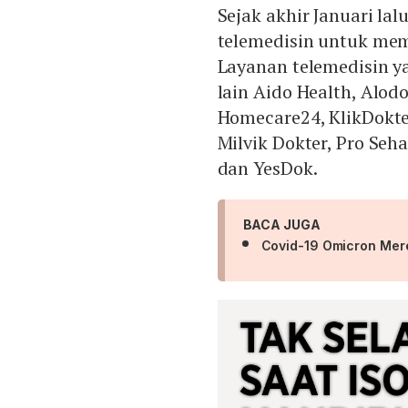
Sejak akhir Januari l
telemedisin untuk mem
Layanan telemedisin 
lain Aido Health, Alod
Homecare24, KlikDokter
Milvik Dokter, Pro Seh
dan YesDok.
BACA JUGA
Covid-19 Omicron Mereb