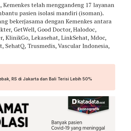
alu, Kemenkes telah menggandeng 17 layanan
bantu pasien isolasi mandiri (isoman).
yang bekerjasama dengan Kemenkes antara
okter, GetWell, Good Doctor, Halodoc,
, KlinikGo, Lekasehat, LinkSehat, Mdoc,
at, SehatQ, Trusmedis, Vascular Indonesia,
ak, RS di Jakarta dan Bali Terisi Lebih 50%