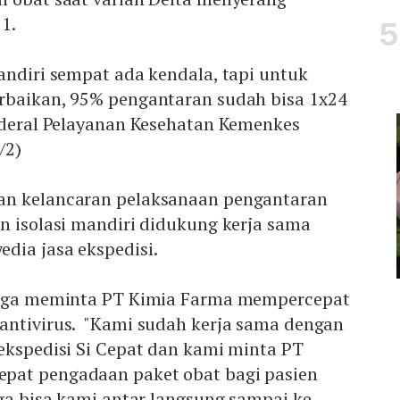
21.
andiri sempat ada kendala, tapi untuk
rbaikan, 95% pengantaran sudah bisa 1x24
enderal Pelayanan Kesehatan Kemenkes
/2)
an kelancaran pelaksanaan pengantaran
n isolasi mandiri didukung kerja sama
dia jasa ekspedisi.
 juga meminta PT Kimia Farma mempercepat
antivirus. "Kami sudah kerja sama dengan
ekspedisi Si Cepat dan kami minta PT
pat pengadaan paket obat bagi pasien
gga bisa kami antar langsung sampai ke