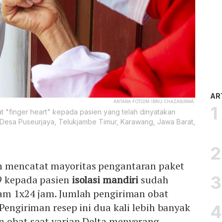
AR
ANTARA FOTO/M IBNU CHAZAR/RWA.
"finger heart" kepada pasien yang telah dinyatakan
, Desa Puseurjaya, Telukjambe Timur, Karawang, Jawa Barat,
n mencatat mayoritas pengantaran paket
9 kepada pasien
isolasi mandiri
sudah
lam 1x24 jam. Jumlah pengiriman obat
Pengiriman resep ini dua kali lebih banyak
n obat saat varian Delta menyerang