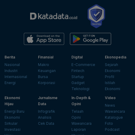
Berita
Finansial
Digital
Ekonopedia
Nasional
Makro
E-Commerce
Sejarah
Industri
Keuangan
Fintech
Ekonomi
Internasional
Bursa
Startup
Profil
Energi
Korporasi
Gadget
Istilah
Teknologi
Ekonomi
Ekonomi
Jurnalisme
In-Depth &
Video
Hijau
Data
Opini
News
Energi Baru
Infografik
Telaah
Wawancara
Ekonomi
Analisis
Opini
Katalogue
Sirkular
Cek Data
Wawancara
Foto
Investasi
Laporan
Podcast