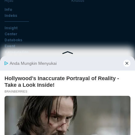
Hijau
Khusus
Info
Indeks
Insight
Center
Databoks
Event
KatadataOto
Langganan Newsletter
Email
Daftar
Ikuti Kami
Tentang Katadata
Advertising
Karier
Pedoman Media Siber
Kebijakan Privasi
Disclaimer
Hubungi Kami
©2026 Katadata. Hak cipta dilindungi Undang-undang.