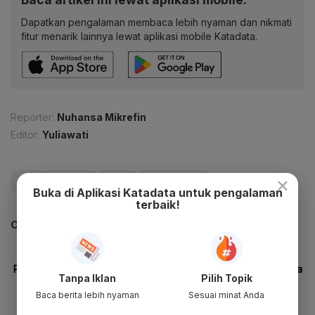
Dapatkan pengalaman membaca lebih nyaman dan nikmati
fitur menarik lainnya lewat aplikasi mobile Katadata.
Reporter:
Nuhansa Mikrefin
Editor:
Yuliawati
×
#Korupsi Satelit
#TNI
#Kejaksaan
Buka di Aplikasi Katadata untuk pengalaman
terbaik!
CEK JUGA DATA INI
Tanpa Iklan
Pilih Topik
Baca berita lebih nyaman
Sesuai minat Anda