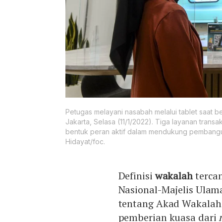
Petugas melayani nasabah melalui tablet saat be
Jakarta, Selasa (11/1/2022). Tiga layanan tran
bentuk peran aktif dalam mendukung pembang
Hidayat/foc.
Definisi
wakalah
terca
Nasional-Majelis Ulam
tentang Akad Wakalah 
pemberian kuasa dari