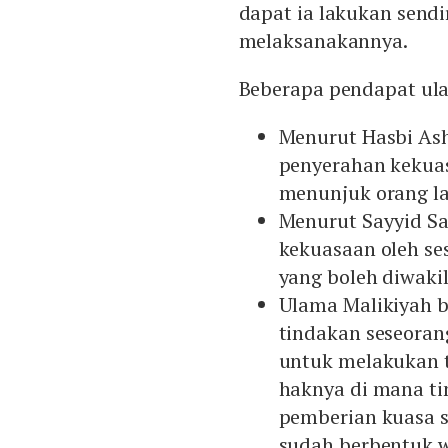
dapat ia lakukan sendi
melaksanakannya.
Beberapa pendapat ula
Menurut Hasbi Ash
penyerahan kekuas
menunjuk orang la
Menurut Sayyid Sa
kekuasaan oleh se
yang boleh diwaki
Ulama Malikiyah 
tindakan seseoran
untuk melakukan 
haknya di mana ti
pemberian kuasa s
sudah berbentuk w