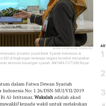
AR
ANTARA FOTO/M RISYAL HIDAYAT/FOC.
rtransaksi di kantor pusat Bank Syariah Indonesia di
saksi BSI di lingkungan lembaga negara tersebut merupakan
unan ekonomi keuangan syariah. ANTARA FOTO/M Risyal
ntum dalam Fatwa Dewan Syariah
a Indonesia No: 1 26/DSN-MUI/VII/2019
Bi Al-Istitsmar.
Wakalah
adalah akad
muwakkil
kepada wakil untuk melakukan