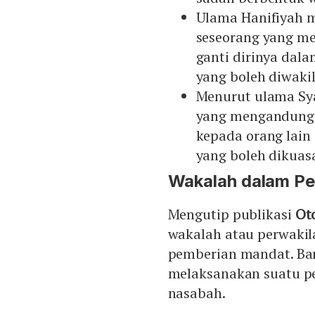
Ulama Hanifiyah 
seseorang yang m
ganti dirinya dal
yang boleh diwaki
Menurut ulama Sya
yang mengandung p
kepada orang lain
yang boleh dikuas
Wakalah dalam P
Mengutip publikasi
Ot
wakalah atau perwakila
pemberian mandat. Ba
melaksanakan suatu p
nasabah.