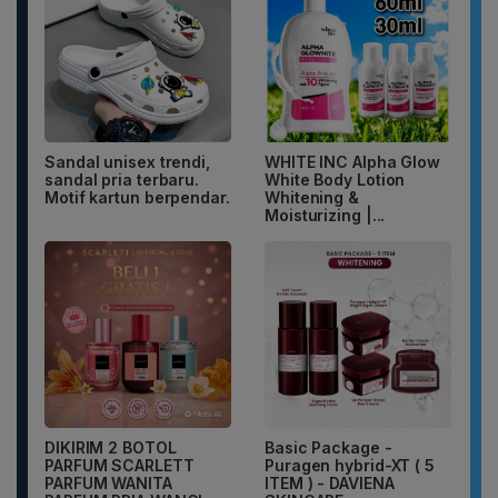
Sandal unisex trendi,
WHITE INC Alpha Glow
sandal pria terbaru.
White Body Lotion
Motif kartun berpendar.
Whitening &
Moisturizing |...
DIKIRIM 2 BOTOL
Basic Package -
PARFUM SCARLETT
Puragen hybrid-XT ( 5
PARFUM WANITA
ITEM ) - DAVIENA