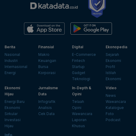
Berita
Finansial
Digital
Ekonopedia
Nasional
Makro
E-Commerce
Sejarah
Industri
Keuangan
Fintech
Ekonomi
Internasional
Bursa
Startup
Profil
Energi
Korporasi
Gadget
Istilah
Teknologi
Ekonomi
Ekonomi
Jurnalisme
In-Depth &
Video
Hijau
Data
Opini
News
Energi Baru
Infografik
Telaah
Wawancara
Ekonomi
Analisis
Opini
Katalogue
Sirkular
Cek Data
Wawancara
Foto
Investasi
Laporan
Podcast
Hijau
Khusus
Info