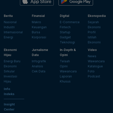
Berita
Finansial
Digital
Ekonopedia
Nasional
Makro
E-Commerce
Sejarah
Industri
Keuangan
Fintech
Ekonomi
Internasional
Bursa
Startup
Profil
Energi
Korporasi
Gadget
Istilah
Teknologi
Ekonomi
Ekonomi
Jurnalisme
In-Depth &
Video
Hijau
Data
Opini
News
Energi Baru
Infografik
Telaah
Wawancara
Ekonomi
Analisis
Opini
Katalogue
Sirkular
Cek Data
Wawancara
Foto
Investasi
Laporan
Podcast
Hijau
Khusus
Info
Indeks
Insight
Center