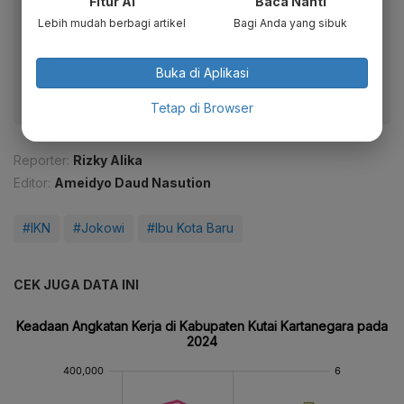
Fitur AI
Baca Nanti
Baca artikel ini lewat aplikasi mobile.
Lebih mudah berbagi artikel
Bagi Anda yang sibuk
Dapatkan pengalaman membaca lebih nyaman dan nikmati
fitur menarik lainnya lewat aplikasi mobile Katadata.
Buka di Aplikasi
Tetap di Browser
Reporter:
Rizky Alika
Editor:
Ameidyo Daud Nasution
#IKN
#Jokowi
#Ibu Kota Baru
CEK JUGA DATA INI