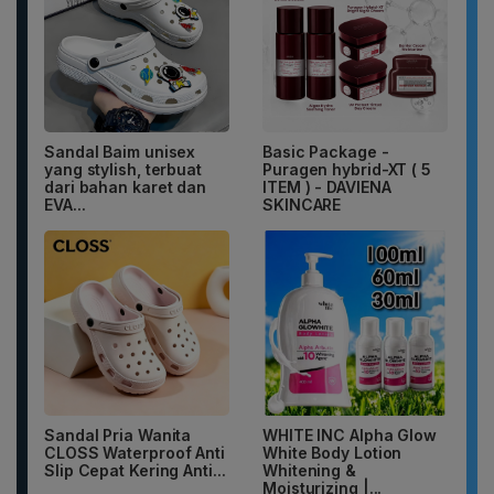
Sandal Baim unisex
Basic Package -
yang stylish, terbuat
Puragen hybrid-XT ( 5
dari bahan karet dan
ITEM ) - DAVIENA
EVA...
SKINCARE
Sandal Pria Wanita
WHITE INC Alpha Glow
CLOSS Waterproof Anti
White Body Lotion
Slip Cepat Kering Anti...
Whitening &
Moisturizing |...