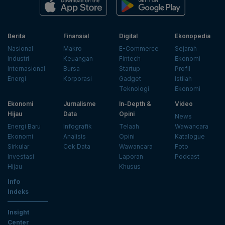
Berita
Finansial
Digital
Ekonopedia
Nasional
Makro
E-Commerce
Sejarah
Industri
Keuangan
Fintech
Ekonomi
Internasional
Bursa
Startup
Profil
Energi
Korporasi
Gadget
Istilah
Teknologi
Ekonomi
Ekonomi
Jurnalisme
In-Depth &
Video
Hijau
Data
Opini
News
Energi Baru
Infografik
Telaah
Wawancara
Ekonomi
Analisis
Opini
Katalogue
Sirkular
Cek Data
Wawancara
Foto
Investasi
Laporan
Podcast
Hijau
Khusus
Info
Indeks
Insight
Center