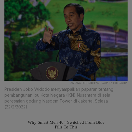
ANTARA FOTO/ADITYA PRADANA PUTRA/HP.
Presiden Joko Widodo menyampaikan paparan tentang
pembangunan Ibu Kota Negara (IKN) Nusantara di sela
peresmian gedung Nasdem Tower di Jakarta, Selasa
(22/2/2022).