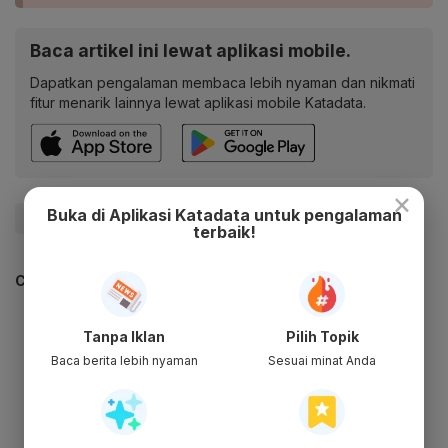
Baca artikel ini lewat aplikasi mobile.
Dapatkan pengalaman membaca lebih nyaman dan nikmati
fitur menarik lainnya lewat aplikasi mobile Katadata.
×
Buka di Aplikasi Katadata untuk pengalaman
#Jokowi
#IKN
#Ibu Kota Baru
#Nusantara
terbaik!
CEK JUGA DATA INI
Tanpa Iklan
Pilih Topik
Baca berita lebih nyaman
Sesuai minat Anda