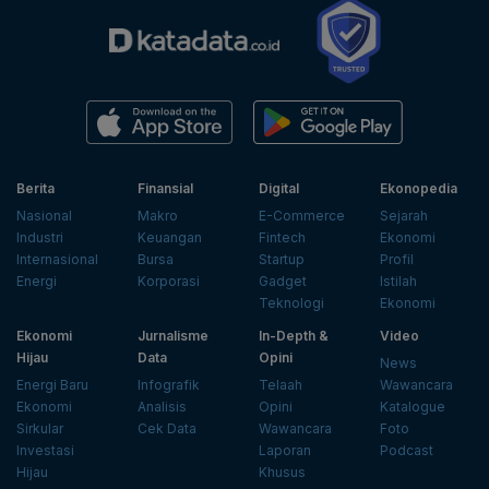
Berita
Finansial
Digital
Ekonopedia
Nasional
Makro
E-Commerce
Sejarah
Industri
Keuangan
Fintech
Ekonomi
Internasional
Bursa
Startup
Profil
Energi
Korporasi
Gadget
Istilah
Teknologi
Ekonomi
Ekonomi
Jurnalisme
In-Depth &
Video
Hijau
Data
Opini
News
Energi Baru
Infografik
Telaah
Wawancara
Ekonomi
Analisis
Opini
Katalogue
Sirkular
Cek Data
Wawancara
Foto
Investasi
Laporan
Podcast
Hijau
Khusus