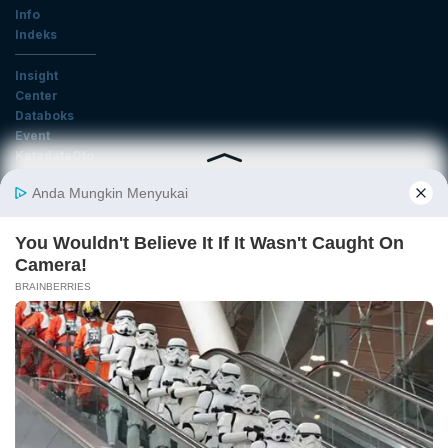
Info
Indeks
Insight
Center
Databoks
Event
KatadataOto
Langganan Newsletter
Email
Daftar
Ikuti Kami
Tentang Katadata
Advertising
Karier
Pedoman Media Siber
Kebijakan Privasi
Disclaimer
Hubungi Kami
©2026 Katadata. Hak cipta dilindungi Undang-undang.