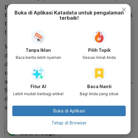
pemegang izin tinggal diplomatik dan izin
×
Buka di Aplikasi Katadata untuk pengalaman
tinggaal dinas, dan/atau pemegang kartu izin
terbaik!
tinggal terbatas (KITAS) dan kartu izin
tinggal tetap (KITAP).
WNA PPLN yang sudah berada di Indonesia
Tanpa Iklan
Pilih Topik
dan akan melakukan perjalanan, baik
Baca berita lebih nyaman
Sesuai minat Anda
domestik maupun internasional, diwajibkan
melakukan vaksinasi melalui skema program
atau gotong royong sesuai ketentuan berlaku.
Fitur AI
Baca Nanti
Selain itu, kartu/sertifikat vaksin Covid-19
Lebih mudah berbagi artikel
Bagi Anda yang sibuk
dosis kedua ditulis dalam bahas inggris,
selain dengan bahasa negara asal.
Buka di Aplikasi
Tetap di Browser