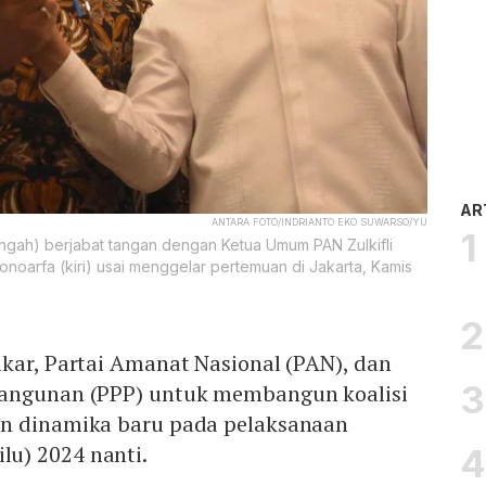
AR
ANTARA FOTO/INDRIANTO EKO SUWARSO/YU
engah) berjabat tangan dengan Ketua Umum PAN Zulkifli
oarfa (kiri) usai menggelar pertemuan di Jakarta, Kamis
kar, Partai Amanat Nasional (PAN), dan
bangunan (PPP) untuk membangun koalisi
an dinamika baru pada pelaksanaan
lu) 2024 nanti.