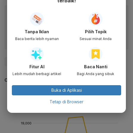
terbaik!
Baca artikel ini lewat aplikasi mobile.
Dapatkan pengalaman membaca lebih nyaman dan nikmati
fitur menarik lainnya lewat aplikasi mobile Katadata.
Tanpa Iklan
Pilih Topik
Baca berita lebih nyaman
Sesuai minat Anda
#Pandemi
#Anggaran
#Bank Dunia
#Update Me
Fitur AI
Baca Nanti
Lebih mudah berbagi artikel
Bagi Anda yang sibuk
CEK JUGA DATA INI
Buka di Aplikasi
Tetap di Browser