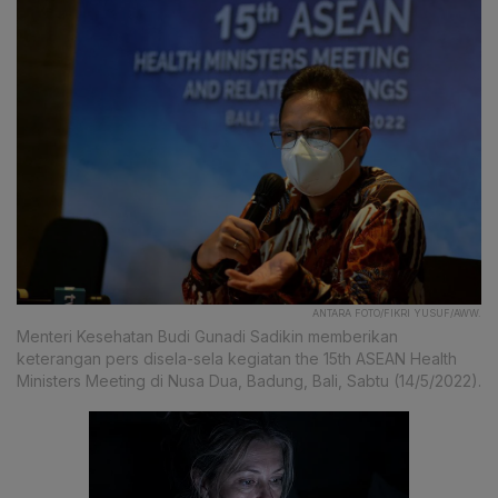
ANTARA FOTO/FIKRI YUSUF/AWW.
Menteri Kesehatan Budi Gunadi Sadikin memberikan
keterangan pers disela-sela kegiatan the 15th ASEAN Health
Ministers Meeting di Nusa Dua, Badung, Bali, Sabtu (14/5/2022).