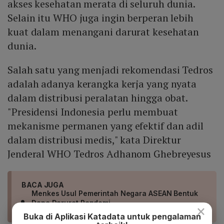
akses kesehatan merata di seluruh dunia.
Selain itu WHO juga ingin berperan lebih
kuat dalam menangani darurat kesehatan
dunia.
Salah satu yang menjadi rekomendasi Tedros
adalah adanya kerangka kerja yang nyata
dalam distribusi peralatan hingga obat.
"Presidensi Indonesia perlu membuat
mekanisme permanen yang efektif dan adil
dalam distribusi medis," kata Direktur
Jenderal WHO Tedros Adhanom Ghebreyesus
BACA JUGA
Menkes Usul Pemerintah Negara ASEAN Bentuk
Dana Darurat Pandemi
×
Buka di Aplikasi Katadata untuk pengalaman