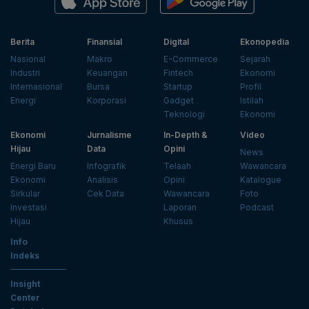
Berita
Finansial
Digital
Ekonopedia
Nasional
Makro
E-Commerce
Sejarah
Industri
Keuangan
Fintech
Ekonomi
Internasional
Bursa
Startup
Profil
Energi
Korporasi
Gadget
Istilah
Teknologi
Ekonomi
Ekonomi
Jurnalisme
In-Depth &
Video
Hijau
Data
Opini
News
Energi Baru
Infografik
Telaah
Wawancara
Ekonomi
Analisis
Opini
Katalogue
Sirkular
Cek Data
Wawancara
Foto
Investasi
Laporan
Podcast
Hijau
Khusus
Info
Indeks
Insight
Center