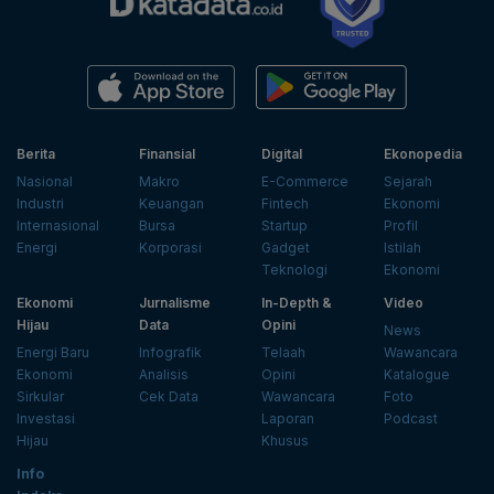
Berita
Finansial
Digital
Ekonopedia
Nasional
Makro
E-Commerce
Sejarah
Industri
Keuangan
Fintech
Ekonomi
Internasional
Bursa
Startup
Profil
Energi
Korporasi
Gadget
Istilah
Teknologi
Ekonomi
Ekonomi
Jurnalisme
In-Depth &
Video
Hijau
Data
Opini
News
Energi Baru
Infografik
Telaah
Wawancara
Ekonomi
Analisis
Opini
Katalogue
Sirkular
Cek Data
Wawancara
Foto
Investasi
Laporan
Podcast
Hijau
Khusus
Info