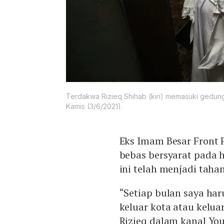
Terdakwa Rizieq Shihab (kiri) memasuki gedung B
Kamis (3/6/2021).
Eks Imam Besar Front 
bebas bersyarat pada h
ini telah menjadi taha
“Setiap bulan saya ha
keluar kota atau kelua
Rizieq dalam kanal You