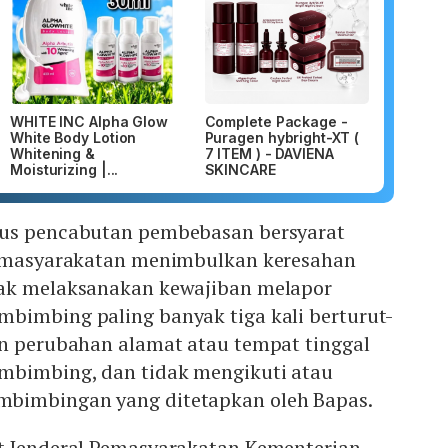
WHITE INC Alpha Glow
Complete Package -
White Body Lotion
Puragen hybright-XT (
Whitening &
7 ITEM ) - DAVIENA
Moisturizing |...
SKINCARE
sus pencabutan pembebasan bersyarat
pemasyarakatan menimbulkan keresahan
dak melaksanakan kewajiban melapor
bimbing paling banyak tiga kali berturut-
an perubahan alamat atau tempat tinggal
mbimbing, dan tidak mengikuti atau
bimbingan yang ditetapkan oleh Bapas.
t Jenderal Pemasyarakatan Kementerian