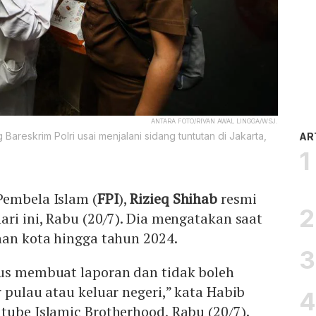
ANTARA FOTO/RIVAN AWAL LINGGA/WSJ.
areskrim Polri usai menjalani sidang tuntutan di Jakarta,
AR
Pembela Islam (
FPI
),
Rizieq Shihab
resmi
ari ini, Rabu (20/7). Dia mengatakan saat
nan kota hingga tahun 2024.
rus membuat laporan dan tidak boleh
r pulau atau keluar negeri,” kata Habib
tube Islamic Brotherhood, Rabu (20/7).