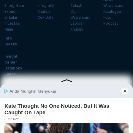
Energi Baru
Infografik
Telaah
Wawancara
Ekonomi
Analisis
Opini
Katalogue
Sirkular
Cek Data
Wawancara
Foto
Investasi
Laporan
Podcast
Hijau
Khusus
Info
Indeks
Insight
Center
Databoks
Event
KatadataOto
Langganan Newsletter
Email
Daftar
Ikuti Kami