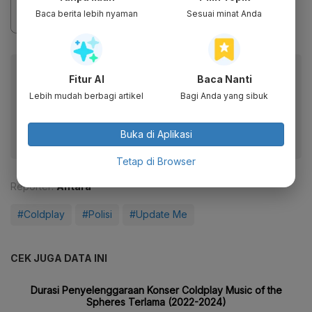
Baca berita lebih nyaman
Sesuai minat Anda
Baca artikel ini lewat aplikasi mobile.
Fitur AI
Baca Nanti
Dapatkan pengalaman membaca lebih nyaman dan nikmati
Lebih mudah berbagi artikel
Bagi Anda yang sibuk
fitur menarik lainnya lewat aplikasi mobile Katadata.
Buka di Aplikasi
Tetap di Browser
Reporter:
Antara
#Coldplay
#Polisi
#Update Me
CEK JUGA DATA INI