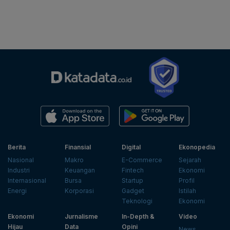
Berita
Finansial
Digital
Ekonopedia
Nasional
Makro
E-Commerce
Sejarah
Industri
Keuangan
Fintech
Ekonomi
Internasional
Bursa
Startup
Profil
Energi
Korporasi
Gadget
Istilah
Teknologi
Ekonomi
Ekonomi
Jurnalisme
In-Depth &
Video
Hijau
Data
Opini
News