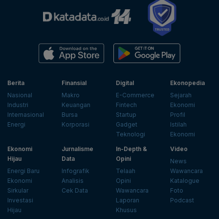
Berita
Finansial
Digital
Ekonopedia
Nasional
Makro
E-Commerce
Sejarah
Industri
Keuangan
Fintech
Ekonomi
Internasional
Bursa
Startup
Profil
Energi
Korporasi
Gadget
Istilah
Teknologi
Ekonomi
Ekonomi
Jurnalisme
In-Depth &
Video
Hijau
Data
Opini
News
Energi Baru
Infografik
Telaah
Wawancara
Ekonomi
Analisis
Opini
Katalogue
Sirkular
Cek Data
Wawancara
Foto
Investasi
Laporan
Podcast
Hijau
Khusus