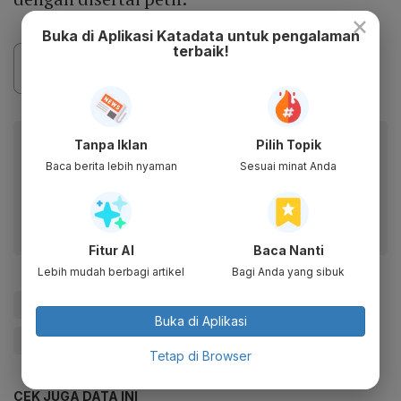
×
Buka di Aplikasi Katadata untuk pengalaman
terbaik!
Baca artikel ini lewat aplikasi mobile.
Tanpa Iklan
Pilih Topik
Baca berita lebih nyaman
Sesuai minat Anda
Dapatkan pengalaman membaca lebih nyaman dan nikmati
fitur menarik lainnya lewat aplikasi mobile Katadata.
Fitur AI
Baca Nanti
Lebih mudah berbagi artikel
Bagi Anda yang sibuk
#Jakarta
#hujan
#BRIN
#Kualitas Udara
Buka di Aplikasi
#Polusi Udara
#Update Me
Tetap di Browser
CEK JUGA DATA INI