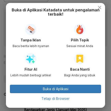
×
Buka di Aplikasi Katadata untuk pengalaman
terbaik!
Baca artikel ini lewat aplikasi mobile.
Dapatkan pengalaman membaca lebih nyaman dan nikmati
fitur menarik lainnya lewat aplikasi mobile Katadata.
Tanpa Iklan
Pilih Topik
Baca berita lebih nyaman
Sesuai minat Anda
Reporter:
Amelia Yesidora
Editor:
Ameidyo Daud Nasution
Fitur AI
Baca Nanti
Lebih mudah berbagi artikel
Bagi Anda yang sibuk
#Budi Waseso
#Pramuka
#Update Me
Buka di Aplikasi
CEK JUGA DATA INI
Tetap di Browser