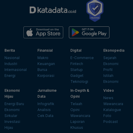
Berita
Finansial
Digital
Ekonopedia
Nasional
Makro
E-Commerce
Sejarah
Industri
Keuangan
Fintech
Ekonomi
Internasional
Bursa
Startup
Profil
Energi
Korporasi
Gadget
Istilah
Teknologi
Ekonomi
Ekonomi
Jurnalisme
In-Depth &
Video
Hijau
Data
Opini
News
Energi Baru
Infografik
Telaah
Wawancara
Ekonomi
Analisis
Opini
Katalogue
Sirkular
Cek Data
Wawancara
Foto
Investasi
Laporan
Podcast
Hijau
Khusus