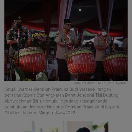
ANTARA FOTO/ASPRILLA DWI ADHA/TOM.
Ketua Kwarnas Gerakan Pramuka Budi Waseso (tengah)
bersama Kepala Staf Angkatan Darat Jenderal TNI Dudung
Abdurachman (kiri) memukul gendang sebagai tanda
pembukaan Jambore Nasional Gerakan Pramuka di Buperta
Cibubur, Jakarta, Minggu (14/8/2022).